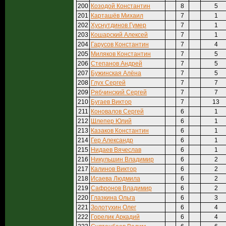
200
Козодой Константин
8
5
201
Карташёв Михаил
7
1
202
Хуснутдинов Гумер
7
1
203
Кошарский Алексей
7
1
204
Гарусов Константин
7
4
205
Миляков Константин
7
5
206
Степанов Андрей
7
5
207
Бужинская Алёна
7
5
208
Глух Сергей
7
7
209
Рябчинский Сергей
7
7
210
Бугаев Виктор
7
13
211
Коновалов Сергей
6
1
212
Шлепер Юлий
6
1
213
Казаков Константин
6
1
214
Гер Александр
6
1
215
Нидаев Вячеслав
6
1
216
Никульшин Владимир
6
2
217
Калинов Виктор
6
2
218
Исаева Людмила
6
2
219
Сафронов Владимир
6
2
220
Глазкина Ольга
6
3
221
Золотухин Олег
6
4
222
Горелик Аркадий
6
4