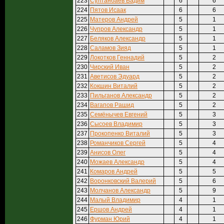
223
Султанбаев Вадим
6
6
224
Пятов Исаак
6
6
225
Матеров Андрей
5
1
226
Чупров Александр
5
1
227
Беляков Александр
5
1
228
Саламов Зияд
5
1
229
Локотков Геннадий
5
2
230
Чирский Иван
5
2
231
Аветисов Эдуард
5
2
232
Кокшин Виталий
5
2
233
Пильганов Александр
5
2
234
Вагапов Рашид
5
2
235
Семёнычев Евгений
5
3
236
Сысоев Владимир
5
3
237
Прокопенко Виталий
5
3
238
Романчиков Сергей
5
4
239
Анисов Олег
5
4
240
Можаев Александр
5
4
241
Комаров Андрей
5
5
242
Воронковский Валерий
5
6
243
Молчанов Александр
5
9
244
Малый Владимир
4
1
245
Ершов Андрей
4
1
246
Фурман Юрий
4
1