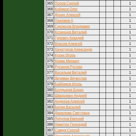
365
Попов Сергей
1
366
Кобяков Олег
1
367
Дунин Алексей
1
368
Пахомов А
1
369
Секлецов Владимир
1
370
Козинцев Виталий
1
371
Гуревич Аркадий
1
372
Власов Алексей
1
373
Хачатуров Александр
1
374
Кузин Игорь
1
375
Крива Михаил
1
376
Русанов Руслан
1
377
Васильев Виталий
1
378
Друкман Вячеслав
1
379
Байбиков Игорь
1
380
Болдырев Борис
1
381
Шварцман Андрей
1
382
Андреев Алексей
1
383
Биляк Василий
1
384
Данилова Светлана
1
385
Лупулов Евгений
1
386
Никитин Геннадий
1
387
Савчук Сергей
1