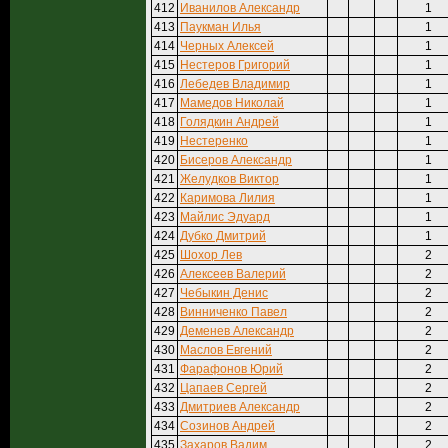
412
Иванилов Александр
1
413
Паукман Илья
1
414
Черных Алексей
1
415
Нестеров Григорий
1
416
Лебедев Владимир
1
417
Мамедов Николай
1
418
Голядкин Андрей
1
419
Нестеренко
1
420
Бисеров Александр
1
421
Желудков Виктор
1
422
Каримова Лилия
1
423
Майлис Эдуард
1
424
Дубко Дмитрий
1
425
Шохор Лев
2
426
Алексеев Валерий
2
427
Чебыкин Денис
2
428
Винниченко Павел
2
429
Деменев Александр
2
430
Маслов Евгений
2
431
Фарафонов Юрий
2
432
Цапаев Сергей
2
433
Дмитриев Александр
2
434
Созинов Андрей
2
435
Захаров Вадим
2