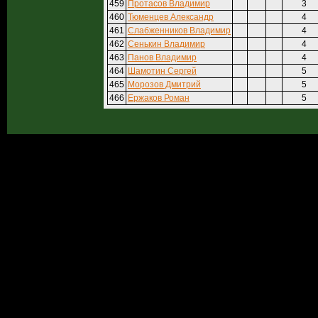
459
Протасов Владимир
3
460
Тюменцев Александр
4
461
Слабженников Владимир
4
462
Сенькин Владимир
4
463
Панов Владимир
4
464
Шамотин Сергей
5
465
Морозов Дмитрий
5
466
Ержаков Роман
5