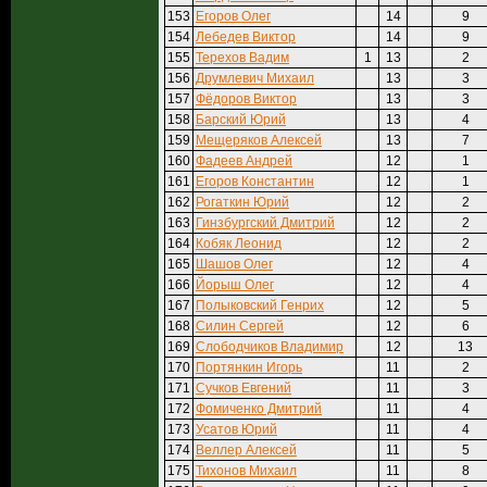
153
Егоров Олег
14
9
154
Лебедев Виктор
14
9
155
Терехов Вадим
1
13
2
156
Друмлевич Михаил
13
3
157
Фёдоров Виктор
13
3
158
Барский Юрий
13
4
159
Мещеряков Алексей
13
7
160
Фадеев Андрей
12
1
161
Егоров Константин
12
1
162
Рогаткин Юрий
12
2
163
Гинзбургский Дмитрий
12
2
164
Кобяк Леонид
12
2
165
Шашов Олег
12
4
166
Йорыш Олег
12
4
167
Полыковский Генрих
12
5
168
Силин Сергей
12
6
169
Слободчиков Владимир
12
13
170
Портянкин Игорь
11
2
171
Сучков Евгений
11
3
172
Фомиченко Дмитрий
11
4
173
Усатов Юрий
11
4
174
Веллер Алексей
11
5
175
Тихонов Михаил
11
8