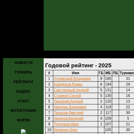
Главная
»
Рейтинги
» Годовой рейтинг - 2025
НОВОСТИ
Годовой рейтинг - 2025
ТУРНИРЫ
#
Имя
ГБ
МБ
ПБ
Турнир
1
Холмецкий Владимир
9
195
31
РЕЙТИНГИ
2
Найдёнов Роман
6
194
29
3
Светличный Андрей
5
131
14
КОДЕКС
4
Старков Сергей
5
130
16
О НАС
5
Тархачев Андрей
2
120
13
6
Никулин Владимир
4
118
22
ФОТОГРАФИИ
7
Тарасов Дмитрий
2
117
30
8
Аксенов Валерий
4
109
5
ФОРУМ
9
Тулупеев Иван
1
107
21
10
Калинин Олег
105
30