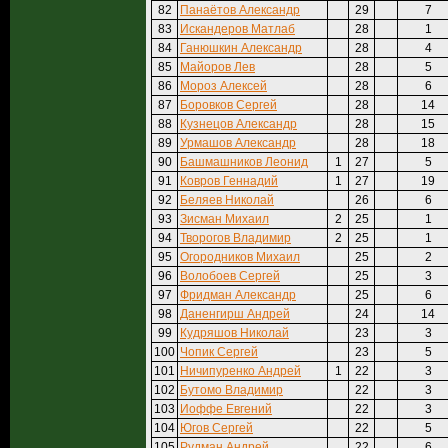
82
Панаётов Александр
29
7
83
Искандеров Матлаб
28
1
84
Ганюшкин Александр
28
4
85
Майоров Лев
28
5
86
Мороз Алексей
28
6
87
Боровков Сергей
28
14
88
Кузнецов Александр
28
15
89
Урмашов Александр
28
18
90
Башмашников Леонид
1
27
5
91
Ковров Геннадий
1
27
19
92
Беляев Николай
26
6
93
Зисман Михаил
2
25
1
94
Творогов Владимир
2
25
1
95
Огородников Михаил
25
2
96
Волобоев Сергей
25
3
97
Фридман Александр
25
6
98
Даненгирш Андрей
24
14
99
Кудряшов Николай
23
3
100
Чопик Сергей
23
5
101
Ничипуренко Андрей
1
22
3
102
Бутомо Владимир
22
3
103
Иоффе Евгений
22
3
104
Югов Сергей
22
5
105
Рудман Андрей
22
6