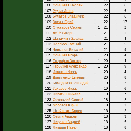
106
Фомичев Николай
22
6
107
Рудык Игорь
22
6
108
Булатов Владимир
22
6
109
Васин Юрий
22
17
110
Стожаров Сергей
1
21
2
111
Лунёв Игорь
21
1
112
Шайдулин Эдуард
21
4
113
Поляков Евгений
21
5
114
Черкасов Виталий
21
9
115
Фомичёв Игорь
1
20
4
116
Евграфов Виктор
1
20
4
117
Гарбузов Александр
1
20
9
118
Иванков Игорь
20
4
119
Даниленко Евгений
20
8
120
Божедомов Геннадий
19
2
121
Захаров Игорь
19
6
122
Никитин Михаил
19
7
123
Сечинский Сергей
18
2
124
Морозов Юрий
18
2
125
Штейнгарт Борис
18
2
126
Сёмин Андрей
18
3
127
Никулин Андрей
18
5
128
Яньшин Павел
18
8