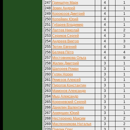
247
Гриншпун Марк
4
1
248
Зокин Андрей
4
1
249
Корокозов Дмитрий
4
1
250
Копейкин Юрий
4
1
251
Губарев Владимир
4
1
252
Лаптев Николай
4
2
253
Сериков Сергей
4
2
254
Андреев Виктор
4
3
255
Тютин Евгений
4
3
256
Беляев Пётр
4
4
257
Мостовникова Ольга
4
9
258
Жилин Дмитрий
3
1
259
Шапорев Роман
3
1
260
Гулян Норек
3
1
261
Ремезов Алексей
3
1
262
Пирогов Константин
3
1
263
Мамонов Александр
3
1
264
Мыц Александр
3
1
265
Кореневский Сергей
3
1
266
Данилин Валентин
3
1
267
Аникушин Юрий
3
1
268
Нестеренко Максим
3
2
269
Масленникова Наталья
3
2
270
Павлик Олег
3
2