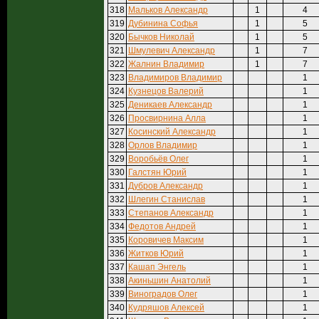
318
Мальков Александр
1
4
319
Дубинина Софья
1
5
320
Бычков Николай
1
5
321
Шмулевич Александр
1
7
322
Жалнин Владимир
1
7
323
Владимиров Владимир
1
324
Кузнецов Валерий
1
325
Деникаев Александр
1
326
Просвирнина Алла
1
327
Косинский Александр
1
328
Орлов Владимир
1
329
Воробьёв Олег
1
330
Галстян Юрий
1
331
Дубров Александр
1
332
Шлегин Станислав
1
333
Степанов Александр
1
334
Федотов Андрей
1
335
Коровичев Максим
1
336
Житков Юрий
1
337
Кашап Энгель
1
338
Акиньшин Анатолий
1
339
Виноградов Олег
1
340
Кудряшов Алексей
1