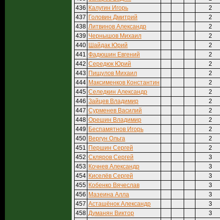
436
Калугин Игорь
2
437
Головин Дмитрий
2
438
Литвинов Александр
2
439
Чернышов Михаил
2
440
Шайдак Юрий
2
441
Фадюшин Евгений
2
442
Середюк Юрий
2
443
Пищулов Михаил
2
444
Максименков Константин
2
445
Селедкин Александр
2
446
Зайцев Владимир
2
447
Сурменев Василий
2
448
Орешин Владимир
2
449
Беспамятнов Игорь
2
450
Вергун Ольга
2
451
Першин Сергей
2
452
Скляров Сергей
3
453
Кочнев Александр
3
454
Киселёв Сергей
3
455
Кобенко Вячеслав
3
456
Мазеина Алла
3
457
Асташёнок Александр
3
458
Думанян Виктор
3