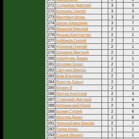
271
Студенков Дмитрий
3
3
272
Колошян Сергей
3
3
273
Фридлянд Игорь
3
3
274
Шохин Александр
3
7
275
Макашев Николай
2
1
276
Музыка Константин
2
1
277
Байбиков Сергей
2
1
278
Кузнецов Георгий
2
1
279
Ефремов Дмитрий
2
1
280
Хабибулин Дамир
2
1
281
Шпоркин Борис
2
1
282
Светухин Виктор
2
1
283
Вовк Владимир
2
2
284
Яхонтов Давыд
2
2
285
Вдовин В
2
2
286
Лаптев Анатолий
2
3
287
Ставицкий Дмитрий
2
4
288
Добржинский Юрий
2
5
289
Белкин Сергей
2
6
290
Киселев Данил
2
6
291
Чернощёчкин Максим
2
7
292
Радов Игорь
1
1
293
Ельцев Михаил
1
1