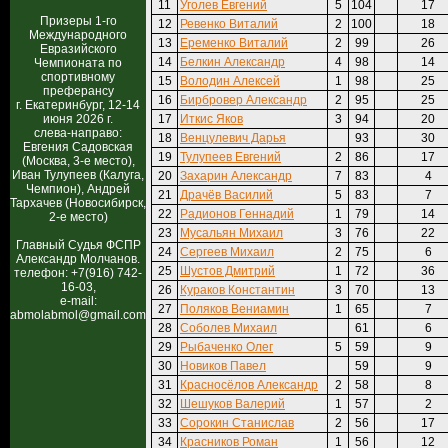
11
Уголев Евгений
5
104
17
Призеры 1-го
12
Ревенко Виталий
2
100
18
Международного
13
Еременко Виталий
2
99
26
Евразийского
14
Белкин Александр
4
98
14
Чемпионата по
спортивному
15
Володин Алексей
1
98
25
преферансу
16
Бирбровер Александр
2
95
25
г. Екатеринбург, 12-14
июня 2026 г.
17
Иткис Яков
3
94
20
слева-направо:
18
Венцулевич Дарья
93
30
Евгения Садовская
19
Тулупеев Евгений
2
86
17
(Москва, 3-е место),
Иван Тулупеев (Калуга,
20
Захарин Александр
7
83
4
Чемпион), Андрей
21
Драчёв Василий
5
83
7
Тархачев (Новосибирск,
22
Радионов Геннадий
1
79
14
2-е место)
23
Мусальян Михаил
3
76
22
Главный Судья ФСПР
24
Сергеев Михаил
2
75
6
Александр Молчанов.
25
Шустов Дмитрий
1
72
36
телефон: +7(916) 742-
16-03,
26
Кураков Константин
3
70
13
e-mail:
27
Поляков Вениамин
1
65
7
abmolabmol@gmail.com
28
Соболев Михаил
61
6
29
Рыбаченко Олег
5
59
9
30
Новиков Павел
59
9
31
Красносёлов Александр
2
58
8
32
Шешуков Валерий
1
57
2
33
Сорокин Станислав
2
56
17
34
Красников Роман
1
56
12