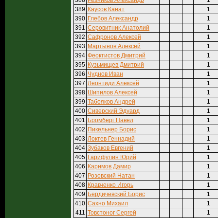
388
Резников Александр
1
389
Каусов Канат
1
390
Глебов Александр
1
391
Серовитник Анатолий
1
392
Сафронов Алексей
1
393
Мартынов Алексей
1
394
Феоктистов Дмитрий
1
395
Кузьмищев Дмитрий
1
396
Чуднов Иван
1
397
Леонтиди Алексей
1
398
Шипилов Алексей
1
399
Табояков Андрей
1
400
Сиверский Эдуард
1
401
Бромберг Павел
1
402
Пикельнер Борис
1
403
Локтев Геннадий
1
404
Зубаков Евгений
1
405
Гарифулин Юрий
1
406
Каримов Дамир
1
407
Розовский Натан
1
408
Кравченко Игорь
1
409
Бердичевский Борис
1
410
Сахно Михаил
1
411
Товстоног Сергей
1