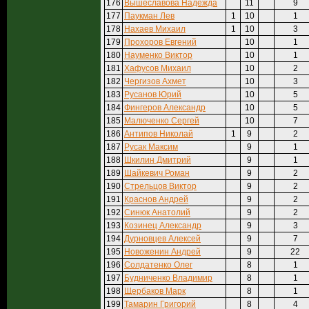
176
Вышеславова Надежда
11
9
177
Паукман Лев
1
10
1
178
Нахаев Михаил
1
10
3
179
Прохоров Евгений
10
1
180
Науменко Виктор
10
1
181
Хафусов Михаил
10
2
182
Чергизов Ахмет
10
3
183
Русанов Юрий
10
5
184
Фингеров Александр
10
5
185
Малюченко Сергей
10
7
186
Антипов Николай
1
9
2
187
Русак Максим
9
1
188
Шкилин Дмитрий
9
1
189
Шайкевич Роман
9
2
190
Стрельцов Виктор
9
2
191
Краснов Андрей
9
2
192
Синюк Анатолий
9
2
193
Козинец Александр
9
3
194
Дурновцев Алексей
9
7
195
Новоженин Андрей
9
22
196
Солдатенко Олег
8
1
197
Будниченко Владимир
8
1
198
Щербаков Марк
8
1
199
Тамарин Григорий
8
4