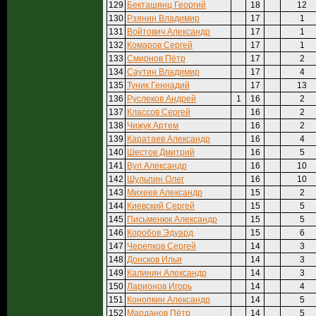
129
Бекташянц Георгий
18
12
130
Рзянин Владимир
17
1
131
Войтович Александр
17
1
132
Комаров Сергей
17
1
133
Смирнов Пётр
17
2
134
Саутин Владимир
17
4
135
Туник Геннадий
17
13
136
Руслеков Андрей
1
16
2
137
Классов Сергей
16
2
138
Чижук Артем
16
2
139
Каратаев Александр
16
4
140
Шестов Дмитрий
16
5
141
Вул Александр
16
10
142
Шульпин Олег
16
10
143
Михеев Александр
15
2
144
Киевский Сергей
15
5
145
Письменюк Александр
15
5
146
Коробов Эдуард
15
6
147
Черепков Сергей
14
3
148
Донсков Илья
14
3
149
Калинин Александр
14
3
150
Ларионов Игорь
14
4
151
Конопкин Александр
14
5
152
Марданов Пётр
14
5