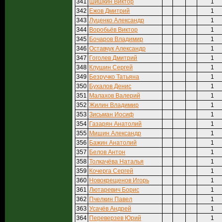
341
Шишкин Виктор
1
342
Ежов Дмитрий
1
343
Луценко Александр
1
344
Воробьёв Виктор
1
345
Бочаров Владимир
1
346
Оставчук Александр
1
347
Гоголев Дмитрий
1
348
Клушин Сергей
1
349
Безручко Татьяна
1
350
Бухалов Денис
1
351
Малахов Валерий
1
352
Жилин Владимир
1
353
Зисьман Иосиф
1
354
Газарян Анатолий
1
355
Мишин Александр
1
356
Бажин Анатолий
1
357
Белов Антон
1
358
Толкачёва Наталья
1
359
Кочерга Сергей
1
360
Новокрещенов Игорь
1
361
Лютаревич Борис
1
362
Пчелкин Павел
1
363
Усачёв Андрей
1
364
Переверзев Юрий
1