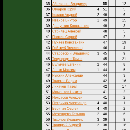
35
Аболишин Владимир
55
12
36
Овчаров Юрий
4
51
5
37
Козлов Андрей
2
49
6
38
Иванов Виктор
1
49
15
39
Драгункин Константин
49
3
40
Стрилец Алексей
48
5
41
Палкин Сергей
47
2
42
Пухаев Константин
47
19
43
Ройтруб Вячеслав
46
4
44
Старовский Владимир
3
45
9
45
Тевдорадзе Тамаз
45
21
46
Булычев Евгений
2
44
8
47
Лапко Максим
1
44
5
48
Рыскин Александр
44
3
49
Толстов Вадим
42
16
50
Лихачёв Павел
42
17
51
Мамонтов Никита
41
2
52
Некрасов Алексей
41
2
53
Петричко Александр
4
40
1
54
Веригин Сергей
4
40
2
55
Мезенцева Татьяна
2
40
6
56
Тихонов Владимир
3
39
8
57
Троицкий Андрей
3
38
18