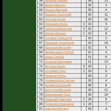
58
Захаров Леонид
38
13
59
Шевчук Виктор
35
3
60
Дешин Дмитрий
35
4
61
Дюкарев Анатолий
35
11
62
Груздев Артём
34
16
63
Паршаков Игорь
2
33
5
64
Горбатов Вячеслав
3
32
12
65
Лискин Михаил
1
32
9
66
Синяков Александр
32
2
67
Павленко Александр
32
19
68
Казанцев Виталий
1
31
6
69
Дворянчиков Сергей
31
3
70
Крива Сергей
31
6
71
Гатиньш Владимир
31
13
72
Витухин Игорь
3
30
1
73
Потёмкин Олег
1
30
6
74
Назаров Игорь
30
2
75
Чурюмов Константин
30
4
76
Наумов Александр
30
8
77
Белоусов Виталий
30
12
78
Барановский Олег
30
19
79
Новицкий Дмитрий
1
29
6
80
Толмачёв Александр
1
29
7
81
Давыдов Михаил
29
4