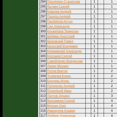
294
Проскурин Станислав
1
1
295
Лыткин Сергей
1
1
296
Ковалев Андрей
1
1
297
Пацера Андрей
1
1
298
Панфёров Антон
1
1
299
Син Александр
1
1
300
Кенжебаев Темирхан
1
1
301
Шейман Анатолий
1
1
302
Шаховский Павел
1
1
303
Каганский Владимир
1
1
304
Кряжимский Александр
1
1
305
Корсаков Сергей
1
1
306
Самойленко Владислав
1
1
307
Ларин Михаил
1
1
308
Попов Виктор
1
2
309
Толмачев Борис
1
2
310
Бондарь Игорь
1
2
311
Погорелко Андрей
1
2
312
Погребной Иван
1
2
313
Паутов Эдуард
1
3
314
Вахрамеев Сергей
1
4
315
Мурзин Олег
1
4
316
Иманкулов Альмир
1
4
317
Лейфер Александр
1
4