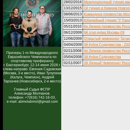
28/02/2016
Международный турнир ма
13/12/2015
1й турнир в Нижнем Новго
08/06/2013
Командное первенство Мос
15/03/2013
Юбилейный турнир "У Пар
05/11/2010
6е Личное первенство Росс
06/12/2009
9й этап кубка Москвы-09
12/06/2009
Открытый чемпионат Татар
04/04/2009
4й Кубок Содружества - 20
02/11/2008
4е Личное первенство Росс
Призеры 1-го Международного
Евразийского Чемпионата по
05/04/2008
3й Кубок Содружества
спортивному преферансу
02/11/2007
3й Личный Чемпионат Росс
г. Екатеринбург, 12-14 июня 2026 г.
слева-направо: Евгения Садовская
(Москва, 3-е место), Иван Тулупеев
(Калуга, Чемпион), Андрей
Тархачев (Новосибирск, 2-е место)
Главный Судья ФСПР
Александр Молчанов.
телефон: +7(916) 742-16-03,
e-mail: abmolabmol@gmail.com