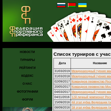
Главная
»
Турниры
» Список турниров с участием Харкун Сергей
НОВОСТИ
Список турниров с уча
ТУРНИРЫ
Дата
Название
РЕЙТИНГИ
31/03/2019
Международный турнир ма
КОДЕКС
31/03/2018
Международный турнир ма
02/09/2017
Командное первенство Рос
О НАС
20/05/2017
Командное первенство Мос
ФОТОГРАФИИ
04/03/2017
Международный турнир ма
04/11/2016
12й личный чемпионат Рос
ФОРУМ
15/09/2016
4й этап кубка Федерации (з
08/09/2016
3й этап кубка Федерации (з