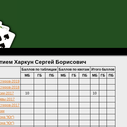
 Борисович
стием Харкун Сергей Борисович
Баллов по таблицам
Баллов по квотам
Итого баллов
МБ
ГБ
ПБ
МБ
ГБ
ПБ
МБ
ГБ
ПБ
стеров-2019
стеров-2018
сии-2017
10
10
квы-2017
стеров-2017
сии
она "Юг")
она "Юг")