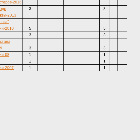
стеров-2016
роде
3
3
квы-2013
шака"
ии-2010
5
5
3
3
стана
09
3
3
ии-08
1
1
1
1
ии-2007
1
1