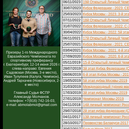
06/11/2023
19й Открытый Личный Чемп
30/07/2023
Кубок Федерации - 2023. С
25/03/2023
Кубок Москвы - 2023. 3-й эт
07/11/2022
18й Открытый Личный Чемп
31/07/2022
Кубок Федерации - 2022. С-З
30/04/2022
Кубок Москвы - 2022. 5й эта
06/11/2021
17й Открытый Личный Чемп
25/07/2021
Кубок Федерации - 2021. С
03/04/2021
Кубок Москвы - 2021. 4-й эт
Призеры 1-го Международного
Евразийского Чемпионата по
27/09/2020
Кубок Москвы - 2020. 6-й эт
спортивному преферансу
05/11/2019
15-й Открытый личный Чем
г. Екатеринбург, 12-14 июня 2026 г.
слева-направо: Евгения
28/07/2019
3й этап Кубка Федерации (
Садовская (Москва, 3-е место),
08/06/2019
6-й этап Кубка Москвы - 20
Иван Тулупеев (Калуга, Чемпион),
Андрей Тархачев (Новосибирск, 2-
19/05/2019
5й этап кубка Москвы-2019
е место)
31/03/2019
Международный турнир ма
Главный Судья ФСПР
17/03/2019
3й этап кубка Москвы-2019
Александр Молчанов.
27/01/2019
Чемпионат Москвы-2019
телефон: +7(916) 742-16-03,
e-mail: abmolabmol@gmail.com
04/11/2018
14й личный чемпионат Рос
29/07/2018
2й этап кубка федерации (
04/11/2017
13й личный чемпионат Рос
28/10/2017
Первенство Беларуси-2017