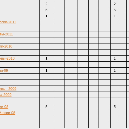
2
2
6
6
1
1
ссии-2011
квы-2011
ии-2010
квы-2010
1
1
ии-09
1
1
вы - 2009
а-2009
ии-08
5
5
России-08