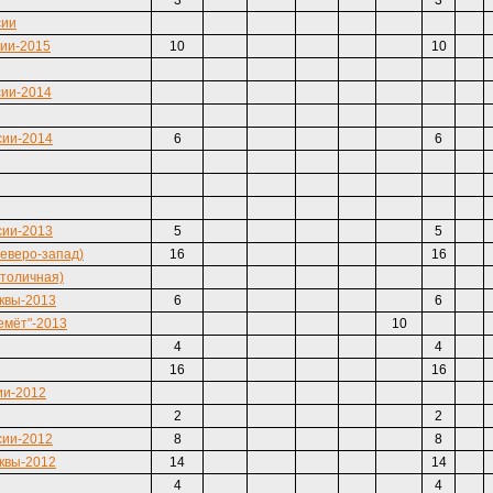
3
3
сии
сии-2015
10
10
сии-2014
сии-2014
6
6
сии-2013
5
5
Северо-запад)
16
16
Столичная)
квы-2013
6
6
емёт"-2013
10
4
4
16
16
ии-2012
2
2
сии-2012
8
8
квы-2012
14
14
4
4