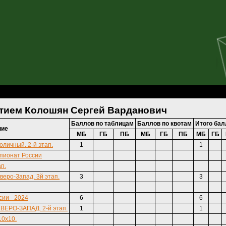
й Варданович
стием Колошян Сергей Варданович
Баллов по таблицам
Баллов по квотам
Итого бал
ние
МБ
ГБ
ПБ
МБ
ГБ
ПБ
МБ
ГБ
оличный. 2-й этап.
1
1
пионат России
ап.
веро-Запад. 3й этап.
3
3
ии - 2024
6
6
ЕВЕРО-ЗАПАД. 2-й этап.
1
1
10х10.