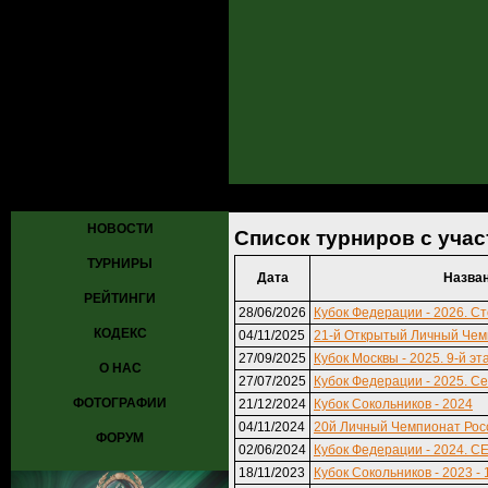
Главная
»
Турниры
» Список турниров с участием Колошян Серге
НОВОСТИ
Список турниров с уча
ТУРНИРЫ
Дата
Назва
РЕЙТИНГИ
28/06/2026
Кубок Федерации - 2026. Ст
КОДЕКС
04/11/2025
21-й Открытый Личный Чем
27/09/2025
Кубок Москвы - 2025. 9-й эт
О НАС
27/07/2025
Кубок Федерации - 2025. Се
ФОТОГРАФИИ
21/12/2024
Кубок Сокольников - 2024
04/11/2024
20й Личный Чемпионат Росс
ФОРУМ
02/06/2024
Кубок Федерации - 2024. С
18/11/2023
Кубок Сокольников - 2023 - 