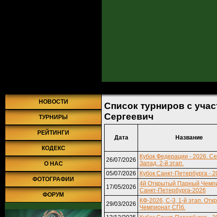
Главная
»
Турниры
» Список турниров с участием Письменюк Але
НОВОСТИ
Список турниров с уча
Сергеевич
ТУРНИРЫ
РЕЙТИНГИ
Дата
Название
КОДЕКС
Кубок Федерации - 2026. С
26/07/2026
Запад. 2-й этап.
О НАС
05/07/2026
Кубок Санкт-Петербурга - 2
ФОТОГРАФИИ
4й Открытый Парный Чемп
17/05/2026
Санкт-Петербурга-2026
ФОРУМ
КФ-2026, С-З, 1-й этап. От
29/03/2026
Чемпионат СПб.