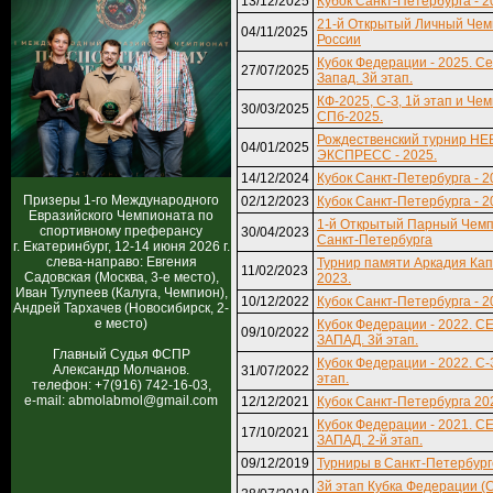
13/12/2025
Кубок Санкт-Петербурга - 2
21-й Открытый Личный Чем
04/11/2025
России
Кубок Федерации - 2025. С
27/07/2025
Запад. 3й этап.
КФ-2025, С-З, 1й этап и Че
30/03/2025
СПб-2025.
Рождественский турнир Н
04/01/2025
ЭКСПРЕСС - 2025.
14/12/2024
Кубок Санкт-Петербурга - 2
Призеры 1-го Международного
02/12/2023
Кубок Санкт-Петербурга - 2
Евразийского Чемпионата по
1-й Открытый Парный Чем
спортивному преферансу
30/04/2023
Санкт-Петербурга
г. Екатеринбург, 12-14 июня 2026 г.
слева-направо: Евгения
Турнир памяти Аркадия Кап
11/02/2023
Садовская (Москва, 3-е место),
2023.
Иван Тулупеев (Калуга, Чемпион),
10/12/2022
Кубок Санкт-Петербурга - 2
Андрей Тархачев (Новосибирск, 2-
е место)
Кубок Федерации - 2022. С
09/10/2022
ЗАПАД. 3й этап.
Главный Судья ФСПР
Кубок Федерации - 2022. С-
Александр Молчанов.
31/07/2022
этап.
телефон: +7(916) 742-16-03,
e-mail: abmolabmol@gmail.com
12/12/2021
Кубок Санкт-Петербурга 20
Кубок Федерации - 2021. С
17/10/2021
ЗАПАД. 2-й этап.
09/12/2019
Турниры в Санкт-Петербург
3й этап Кубка Федерации (