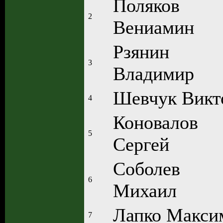
Поляков
2
Вениамин
Рзянин
3
Владимир
Шевчук Викт
4
Коновалов
5
Сергей
Соболев
6
Михаил
Лапко Макси
7