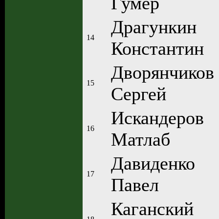
Гумер
Драгункин
14
Константин
Дворянчиков
15
Сергей
Искандеров
16
Матлаб
Давиденко
17
Павел
Каганский