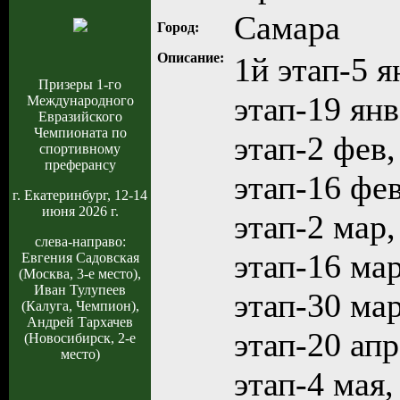
Самара
Город:
Описание:
1й этап-5 я
Призеры 1-го
этап-19 янв
Международного
Евразийского
Чемпионата по
этап-2 фев,
спортивному
преферансу
этап-16 фев
г. Екатеринбург, 12-14
июня 2026 г.
этап-2 мар,
слева-направо:
этап-16 мар
Евгения Садовская
(Москва, 3-е место),
Иван Тулупеев
этап-30 мар
(Калуга, Чемпион),
Андрей Тархачев
этап-20 апр
(Новосибирск, 2-е
место)
этап-4 мая,