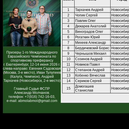
1
Тархачев Андрей
Новосибир
2
Чопик Сергей
Новосибир
3
Павлик Олег
Новосибир
4
Дюкарев Анатолий
Новосибир
5
Виноградов Олег
Новосибир
6
Рогаткин Юрий
Новосибир
7
Михеев Александр
Новосибир
8
Бердичевский Борис
Новосибир
Призеры 1-го Международного
9
Чернышов Михаил
Новосибир
Евразийского Чемпионата по
10
Созинов Андрей
Новосибир
спортивному преферансу
г. Екатеринбург, 12-14 июня 2026 г.
11
Новиков Павел
Новосибир
слева-направо: Евгения Садовская
12
Степанов Андрей
Новосибир
(Москва, 3-е место), Иван Тулупеев
13
Кобенко Вячеслав
Новосибир
(Калуга, Чемпион), Андрей
Тархачев (Новосибирск, 2-е место)
14
Сериков Сергей
Новосибир
Домогашев
15
Новосибир
Главный Судья ФСПР
Станислав
Александр Молчанов.
телефон: +7(916) 742-16-03,
e-mail: abmolabmol@gmail.com