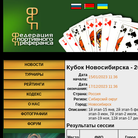
Главная
»
Турниры
»
Прошедшие турниры
»
Турнир №1044
» Кубок
НОВОСТИ
Кубок Новосибирска - 2
ТУРНИРЫ
Дата
15/01/2023 11:36
начала:
РЕЙТИНГИ
Дата
17/12/2023 11:36
окончания:
Страна:
Россия
КОДЕКС
Регион:
Сибирский округ
О НАС
Город:
Новосибирск
Описание:
1й этап-15 янв, 2й этап-5 фе
ФОТОГРАФИИ
этап-3 июн, 7й этап-2 июля, 
этап-19 ноя, 12й этап-17 де
ФОРУМ
Результаты сессии
Место
ФИО
Город