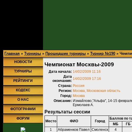
Главная
»
Турниры
»
Прошедшие турниры
»
Турнир №190
» Чемпи
НОВОСТИ
Чемпионат Москвы-2009
ТУРНИРЫ
Дата начала:
14/02/2009 11:16
Дата
14/02/2009 17:16
РЕЙТИНГИ
окончания:
Страна:
Россия
КОДЕКС
Регион:
Москва, Московская область
Город:
Москва
О НАС
Описание:
Измайлово,"Альфа", 14-15 февраля 
Ермолаев А.
ФОТОГРАФИИ
Результаты сессии
ФОРУМ
Баллов по т
Место
ФИО
Город
МБ
ГБ
1
Абраменков Павел
Смоленск
4