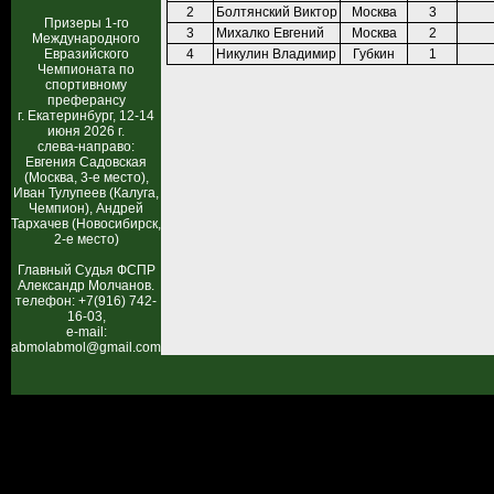
2
Болтянский Виктор
Москва
3
Призеры 1-го
3
Михалко Евгений
Москва
2
Международного
Евразийского
4
Никулин Владимир
Губкин
1
Чемпионата по
спортивному
преферансу
г. Екатеринбург, 12-14
июня 2026 г.
слева-направо:
Евгения Садовская
(Москва, 3-е место),
Иван Тулупеев (Калуга,
Чемпион), Андрей
Тархачев (Новосибирск,
2-е место)
Главный Судья ФСПР
Александр Молчанов.
телефон: +7(916) 742-
16-03,
e-mail:
abmolabmol@gmail.com