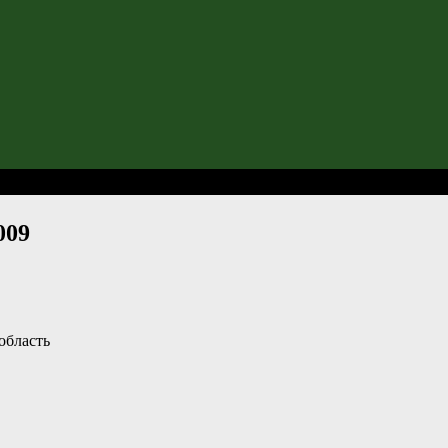
ка Москвы-2009
009
область