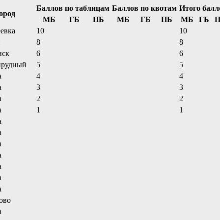
Баллов по таблицам
Баллов по квотам
Итого балл
ород
МБ
ГБ
ПБ
МБ
ГБ
ПБ
МБ
ГБ
П
евка
10
10
н
8
8
нск
6
6
прудный
5
5
а
4
4
а
3
3
а
2
2
а
1
1
а
а
а
а
а
а
а
ово
а