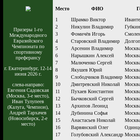
Место
ФИО
Г
1
Шрамко Виктор
Иванте
2
Никулин Владимир
Губки
Призеры 1-го
3
Фомичёв Игорь
Смоле
Международного
Евразийского
4
Старовский Владимир
Долго
Чемпионата по
5
Арсенин Владимир
Москв
спортивному
6
Нарышкин Алексей
Москв
преферансу
7
Малюченко Сергей
Москв
г. Екатеринбург, 12-14
8
Якушев Юрий
Москв
июня 2026 г.
9
Слободчиков Владимир
Москв
10
Дмитревский Николай
Москв
слева-направо:
Евгения Садовская
11
Пухаев Константин
Москв
(Москва, 3-е место),
12
Бычковский Сергей
Москв
Иван Тулупеев
13
Архипов Леонид
Москв
(Калуга, Чемпион),
Андрей Тархачев
14
Дубинина Софья
Москв
(Новосибирск, 2-е
15
Анастасьев Николай
Москв
место)
16
Варвянский Олег
Одинц
17
Голубовский Александр
Москв