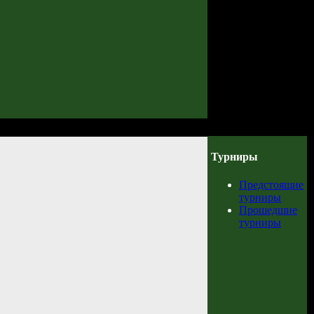
Турниры
Предстоящие
турниры
Прошедшие
турниры