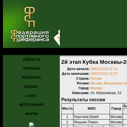
Главная
»
Турниры
»
Прошедшие турниры
»
Турнир №259
» 2й эта
НОВОСТИ
2й этап Кубка Москвы-2
ТУРНИРЫ
Дата начала:
28/02/2010 11:10
Дата окончания:
28/02/2010 21:57
РЕЙТИНГИ
Страна:
Россия
Регион:
Москва, Московская о
КОДЕКС
Город:
Москва
Описание:
Ул. Ибрагимова, 33
О НАС
Результаты сессии
ФОТОГРАФИИ
Б
Место
ФИО
Город
ФОРУМ
1
Нуштаев Юрий
Москва
2
Яньшин Павел
Москва