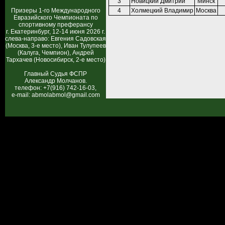
3
Новицкий Дмитрий
Минск
Призеры 1-го Международного
4
Холмецкий Владимир
Москва
Евразийского Чемпионата по
спортивному преферансу
г. Екатеринбург, 12-14 июня 2026 г.
слева-направо: Евгения Садовская
(Москва, 3-е место), Иван Тулупеев
(Калуга, Чемпион), Андрей
Тархачев (Новосибирск, 2-е место)
Главный Судья ФСПР
Александр Молчанов.
телефон: +7(916) 742-16-03,
e-mail: abmolabmol@gmail.com