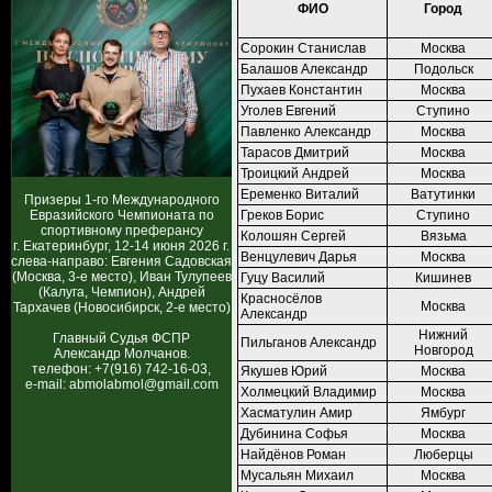
ФИО
Город
Сорокин Станислав
Москва
Балашов Александр
Подольск
Пухаев Константин
Москва
Уголев Евгений
Ступино
Павленко Александр
Москва
Тарасов Дмитрий
Москва
Троицкий Андрей
Москва
Еременко Виталий
Ватутинки
Призеры 1-го Международного
Евразийского Чемпионата по
Греков Борис
Ступино
спортивному преферансу
Колошян Сергей
Вязьма
г. Екатеринбург, 12-14 июня 2026 г.
Венцулевич Дарья
Москва
слева-направо: Евгения Садовская
(Москва, 3-е место), Иван Тулупеев
Гуцу Василий
Кишинев
(Калуга, Чемпион), Андрей
Красносёлов
Москва
Тархачев (Новосибирск, 2-е место)
Александр
Нижний
Главный Судья ФСПР
Пильганов Александр
Новгород
Александр Молчанов.
телефон: +7(916) 742-16-03,
Якушев Юрий
Москва
e-mail: abmolabmol@gmail.com
Холмецкий Владимир
Москва
Хасматулин Амир
Ямбург
Дубинина Софья
Москва
Найдёнов Роман
Люберцы
Мусальян Михаил
Москва