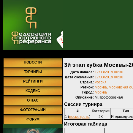
Главная
»
Турниры
»
Прошедшие турниры
» 3й этап кубка Москвы
НОВОСТИ
3й этап кубка Москвы-2
ТУРНИРЫ
Дата начала:
17/03/2019 00:30
Дата окончания:
17/03/2019 00:30
РЕЙТИНГИ
Страна:
Россия
Регион:
Москва, Московская о
КОДЕКС
Город:
Москва
Описание:
М.Профсоюзная
О НАС
Сессии турнира
ФОТОГРАФИИ
#
Категория
Тип
1 (
посмотреть
)
2К
Индивидуал
ФОРУМ
Итоговая таблица