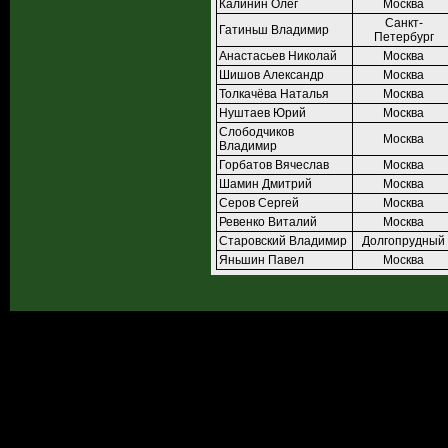
Калинин Олег
Москва
Санкт-
Гатиньш Владимир
Петербург
Анастасьев Николай
Москва
Шишов Александр
Москва
Толкачёва Наталья
Москва
Нуштаев Юрий
Москва
Слободчиков
Москва
Владимир
Горбатов Вячеслав
Москва
Шамин Дмитрий
Москва
Серов Сергей
Москва
Ревенко Виталий
Москва
Старовский Владимир
Долгопрудный
Яньшин Павел
Москва