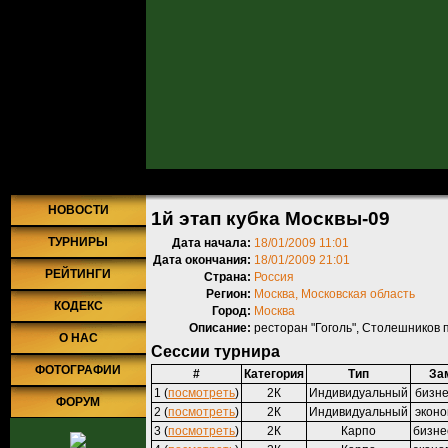
Главная
»
Турниры
»
Прошедшие турниры
» 1й этап кубка Москвы
НОВОСТИ
1й этап кубка Москвы-09
ТУРНИРЫ
Дата начала:
18/01/2009 11:01
Дата окончания:
18/01/2009 21:01
РЕЙТИНГИ
Страна:
Россия
Регион:
Москва, Московская область
КОДЕКС
Город:
Москва
Описание:
ресторан "Гоголь", Столешников п
О НАС
Сессии турнира
ФОТОГРАФИИ
#
Категория
Тип
За
1 (
посмотреть
)
2К
Индивидуальный
бизне
ФОРУМ
2 (
посмотреть
)
2К
Индивидуальный
эконо
3 (
посмотреть
)
2К
Карпо
бизне