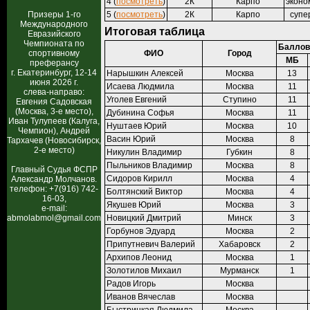
4 (
посмотреть
)
2К
Карпо
эконо
Призеры 1-го
5 (
посмотреть
)
2К
Карпо
супе
Международного
Итоговая таблица
Евразийского
Чемпионата по
Баллов
спортивному
ФИО
Город
МБ
преферансу
г. Екатеринбург, 12-14
Нарышкин Алексей
Москва
13
июня 2026 г.
Исаева Людмила
Москва
11
слева-направо:
Уголев Евгений
Ступино
11
Евгения Садовская
(Москва, 3-е место),
Дубинина Софья
Москва
11
Иван Тулупеев (Калуга,
Нуштаев Юрий
Москва
10
Чемпион), Андрей
Васин Юрий
Москва
8
Тархачев (Новосибирск,
2-е место)
Никулин Владимир
Губкин
8
Пыльников Владимир
Москва
8
Главный Судья ФСПР
Сидоров Кирилл
Москва
4
Александр Молчанов.
телефон: +7(916) 742-
Болтянский Виктор
Москва
4
16-03,
Якушев Юрий
Москва
3
e-mail:
abmolabmol@gmail.com
Новицкий Дмитрий
Минск
3
Горбунов Эдуард
Москва
2
Припутневич Валерий
Хабаровск
2
Архипов Леонид
Москва
1
Золотилов Михаил
Мурманск
1
Радов Игорь
Москва
Иванов Вячеслав
Москва