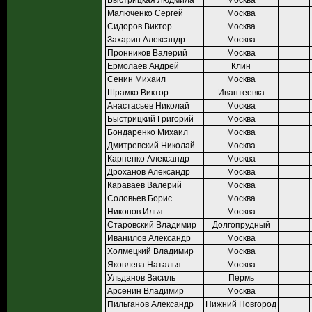
Быстрицкая Людмила
Москва
Малюченко Сергей
Москва
Сидоров Виктор
Москва
Захарин Александр
Москва
Пронников Валерий
Москва
Ермолаев Андрей
Клин
Сенин Михаил
Москва
Шрамко Виктор
Ивантеевка
Анастасьев Николай
Москва
Быстрицкий Григорий
Москва
Бондаренко Михаил
Москва
Дмитревский Николай
Москва
Карпенко Александр
Москва
Дроханов Александр
Москва
Караваев Валерий
Москва
Соловьев Борис
Москва
Никонов Илья
Москва
Старовский Владимир
Долгопрудный
Иванилов Александр
Москва
Холмецкий Владимир
Москва
Яковлева Наталья
Москва
Ульданов Василь
Пермь
Арсенин Владимир
Москва
Пильганов Александр
Нижний Новгород