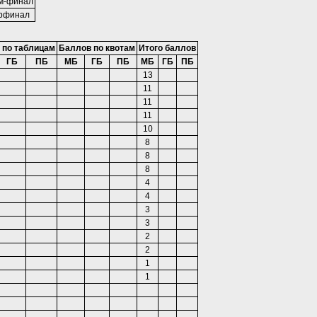
м-финал
рфинал
 по таблицам
Баллов по квотам
Итого баллов
ГБ
ПБ
МБ
ГБ
ПБ
МБ
ГБ
ПБ
13
11
11
11
10
8
8
8
4
4
3
3
2
2
1
1