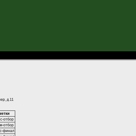
-09
ер, д.11
метки
с-отбор
м-отбор
с-финал