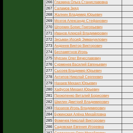
266
Глазкина Ольга Станиславовна
267
Саламов Зияд
268
Жалнин Владимир Юрьевич
269
Мозгов Александр Стефанович
270
Шпоркин Борис Григорьевич
271
Иванов Алексей Владимирович
272
Зисьман Иосиф Эммануилович
273
Андреев Виктор Викторович
274
Беспамятнов Игорь
275
Мурзин Олег Вячеславович
276
Сурменев Василий Евгеньевич
277
Сысоев Владимир Юрьевич
278
Антипов Николай Сергеевич
279
Нахаев Михаил Юрьевич
280
Хафусов Михаил Юрьевич
281
Прокопенко Виталий Борисович
282
Шкилин Дмитрий Владимирович
283
Назаров Игорь Владимирович
284
Бужинская Алёна Михайловна
285
Фомичев Николай Викторович
286
Садовская Евгения Игоревна