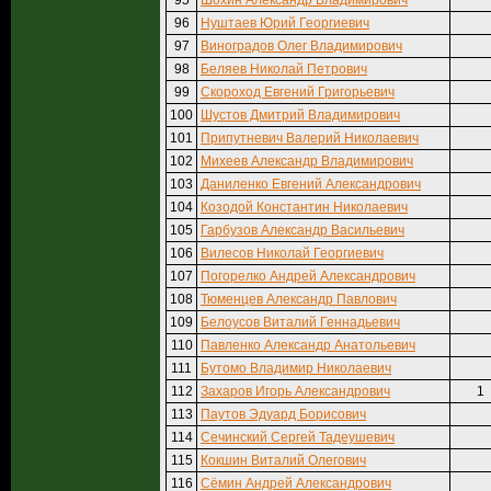
95
Шохин Александр Владимирович
96
Нуштаев Юрий Георгиевич
97
Виноградов Олег Владимирович
98
Беляев Николай Петрович
99
Скороход Евгений Григорьевич
100
Шустов Дмитрий Владимирович
101
Припутневич Валерий Николаевич
102
Михеев Александр Владимирович
103
Даниленко Евгений Александрович
104
Козодой Константин Николаевич
105
Гарбузов Александр Васильевич
106
Вилесов Николай Георгиевич
107
Погорелко Андрей Александрович
108
Тюменцев Александр Павлович
109
Белоусов Виталий Геннадьевич
110
Павленко Александр Анатольевич
111
Бутомо Владимир Николаевич
112
Захаров Игорь Александрович
1
113
Паутов Эдуард Борисович
114
Сечинский Сергей Тадеушевич
115
Кокшин Виталий Олегович
116
Сёмин Андрей Александрович