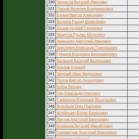
330
Черкасов Виталий Иванович
331
Грицай Валерия Владимировна
332
Бугаев Виктор Алексеевич
333
Вагапов Рашид Шамилевич
334
Ершов Андрей Сергеевич
335
Мамутов Руслан Юсупович
336
Акиньшин Анатолий Иванович
337
Шмулевич Александр Григорьевич
338
Губарев Владимир Вениаминович
339
Балашов Василий Валерьевич
340
Харлов Алексей
341
Чирский Иван Федорович
342
Попов Виктор Леонидович
343
Кобяк Леонид
344
Гер Александр Олегович
345
Сафронов Владимир Васильевич
346
Воробьёв Олег Павлович
347
Штейнгарт Борис Борисович
348
Лаптев Анатолий Евгеньевич
349
Козинцев Виталий Михайлович
350
Серовитник Анатолий Моисеевич