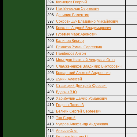
394
Кузнецов Георгий
395
Пак Вячеслав Сергеевич
396
Данилин Валентин
397
Сокровищук Владимир Михайлович
398
Ковалев Андрей Владимирович
399
Гуревич Марк Аронович
400
Калинов Виктор
401
Ержаков Роман Сергеевич
402
Панфёров Антон
403
Мамедов Николай Асадулла Оглы
404
Слабженников Владимир Викторович
405
Кошарский Алексей Андреевич
406
Дунин Алексей
407
Ставицкий Дмитрий Юрьевич
408
Вдовин В Ю
409
Хабибулин Дамир Усманович
410
Роднов Павел В
411
Белкин Сергей Сергеевич
412
Тян Сергей
413
Чупров Александр Андреевич
414
Анисов Олег