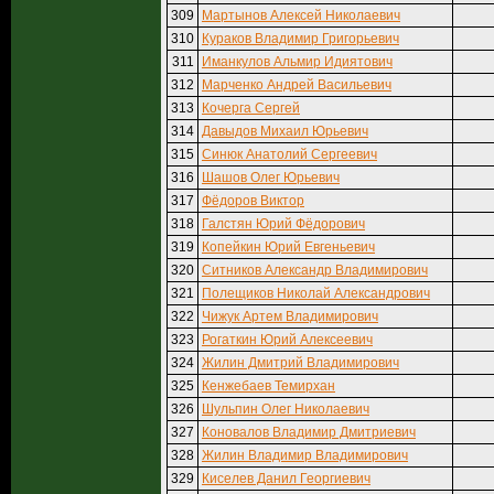
309
Мартынов Алексей Николаевич
310
Кураков Владимир Григорьевич
311
Иманкулов Альмир Идиятович
312
Марченко Андрей Васильевич
313
Кочерга Сергей
314
Давыдов Михаил Юрьевич
315
Синюк Анатолий Сергеевич
316
Шашов Олег Юрьевич
317
Фёдоров Виктор
318
Галстян Юрий Фёдорович
319
Копейкин Юрий Евгеньевич
320
Ситников Александр Владимирович
321
Полещиков Николай Александрович
322
Чижук Артем Владимирович
323
Рогаткин Юрий Алексеевич
324
Жилин Дмитрий Владимирович
325
Кенжебаев Темирхан
326
Шульпин Олег Николаевич
327
Коновалов Владимир Дмитриевич
328
Жилин Владимир Владимирович
329
Киселев Данил Георгиевич