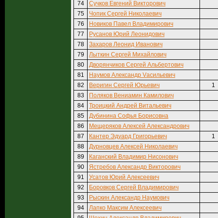
74
Сучков Евгений Викторович
75
Чопик Сергей Николаевич
76
Новиков Павел Владимирович
77
Русанов Юрий Леонидович
78
Захаров Леонид Иванович
79
Лыткин Сергей Михайлович
80
Дворянчиков Сергей Альбертович
81
Наумов Александр Vасильевич
82
Веригин Сергей Юрьевич
1
83
Поляков Вениамин Камилович
84
Троицкий Андрей Витальевич
85
Дубинина Софья Борисовна
86
Мещеряков Алексей Александрович
87
Кантер Эдуард Григорьевич
1
88
Дурновцев Алексей Николаевич
89
Каганский Владимир Нисонович
90
Ястребов Александр Викторович
91
Усатов Юрий Алексеевич
92
Боровков Сергей Владимирович
93
Рыскин Александр Наумович
94
Лапко Максим Алексеевич