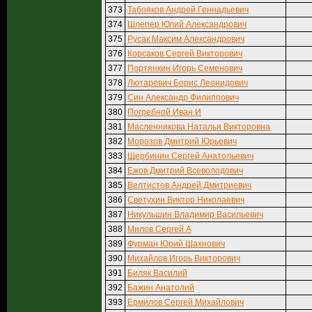
373
Табояков Андрей Геннадьевич
374
Шлепер Юлий Александрович
375
Русак Максим Александрович
376
Корсаков Сергей Викторович
377
Портянкин Игорь Семенович
378
Лютаревич Борис Леонидович
379
Син Александр Филиппович
380
Погребной Иван И
381
Масленникова Наталья Викторовна
382
Морозов Дмитрий Юрьевич
383
Щербинин Сергей Анатольевич
384
Ежов Дмитрий Всеволодович
385
Велтистов Андрей Дмитриевич
386
Светухин Виктор Николаевич
387
Никульшин Владимир Васильевич
388
Милов Сергей А
389
Фурман Юрий Шахнович
390
Михайлов Игорь Викторович
391
Биляк Василий
392
Бажин Анатолий
393
Ермилов Сергей Михайлович