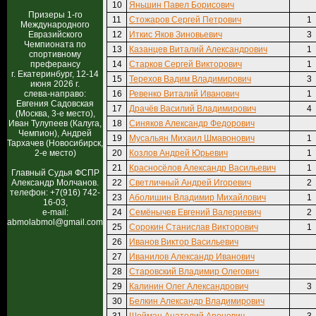
10
Яньшин Павел Борисович
Призеры 1-го
11
Стожаров Сергей Петрович
1
Международного
Евразийского
12
Иткис Яков Зиновьевич
3
Чемпионата по
13
Казанцев Виталий Александрович
1
спортивному
преферансу
14
Старков Сергей Викторович
1
г. Екатеринбург, 12-14
15
Терехов Вадим Владимирович
3
июня 2026 г.
слева-направо:
16
Ревенко Виталий Иванович
1
Евгения Садовская
17
Драчёв Василий Владимирович
4
(Москва, 3-е место),
Иван Тулупеев (Калуга,
18
Синяков Александр Федорович
Чемпион), Андрей
19
Мусальян Михаил Шмавонович
1
Тархачев (Новосибирск,
2-е место)
20
Козлов Андрей Юрьевич
1
21
Красносёлов Александр Васильевич
1
Главный Судья ФСПР
Александр Молчанов.
22
Светличный Андрей Игоревич
2
телефон: +7(916) 742-
23
Аболишин Владимир Михайлович
1
16-03,
e-mail:
24
Семёнычев Евгений Валериевич
2
abmolabmol@gmail.com
25
Сорокин Станислав Викторович
1
26
Иванов Виктор Васильевич
27
Иванилов Александр Иванович
28
Старовский Владимир Олегович
29
Калинин Олег Александрович
3
30
Белкин Александр Владимирович