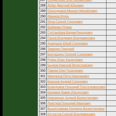
287
Солдатенко Олег Михайлович
288
Дубко Дмитрий Юрьевич
289
Огородников Михаил Михайлович
290
Иванков Игорь
291
Югов Сергей Сергеевич
292
Шайкевич Роман
293
Султанбаев Вадим Ринадович
294
Панов Владимир Владимирович
295
Аникушин Юрий Сергеевич
296
Тамарин Григорий
297
Бекташянц Георгий Сергеевич
298
Рубин Илья Хацкелевич
299
Бычков Николай Вячеславович
300
Павлик Олег Георгиевич
301
Марданов Пётр Николаевич
302
Краснов Андрей Сергеевич
303
Божедомов Геннадий Пантелемонович
304
Каримов Дамир Ильдусович
305
Новоженин Андрей Валентинович
306
Локотков Геннадий Иванович
307
Вышеславова Надежда Валентиновна
308
Истратов Сергей Владимирович