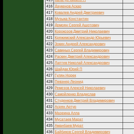
415
Калатур Кирилл Н
416
Даукенов Аскар
417
Ковалев Андрей Дмитриевич
418
Музыка Константин
419
Дрмоян Сергей Ашотович
420
Корокозов Дмитрий Николаевич
421
Кряжимский Александр Юрьевич
422
Зокин Андрей Александрович
423
Савиных Сергей Владимирович
424
Раскин Дмитрий Александрович
425
Лаптев Николай Александрович
426
Шайдак Юрий П
427
Гулян Норек
428
Певзнер Леонид
429
Ремезов Алексей Николаевич
430
Самойленко Владислав
431
Студенков Дмитрий Владимирович
432
Асрян Артур
433
Мазеина Алла
434
Мусатаев Марат
435
Аманбаев Мурат
436
Байбиков Сергей Владимирович