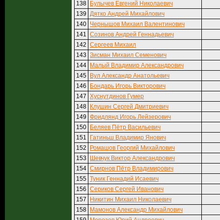
138
Булычев Евгений Николаевич
139
Дятко Андрей Михайлович
140
Чернышов Михаил Валентинович
141
Созинов Андрей Геннадьевич
142
Сергеев Михаил
143
Зисман Михаил Семенович
144
Малый Владимир Александрович
145
Вул Александр Анатольевич
146
Бондарь Игорь Викторович
147
Хуснутдинов Гумер
148
Клушин Сергей Дмитриевич
149
Фридлянд Игорь Лейзерович
150
Беляев Пётр Васильевич
151
Гатиньш Владимир Янович
152
Ромашов Георгий Михайлович
153
Шевчук Виктор Александрович
154
Смирнов Пётр Владимирович
155
Туник Геннадий Исаевич
156
Сериков Сергей Иванович
157
Никитин Михаил Николаевич
158
Мамонов Александр Михайлович