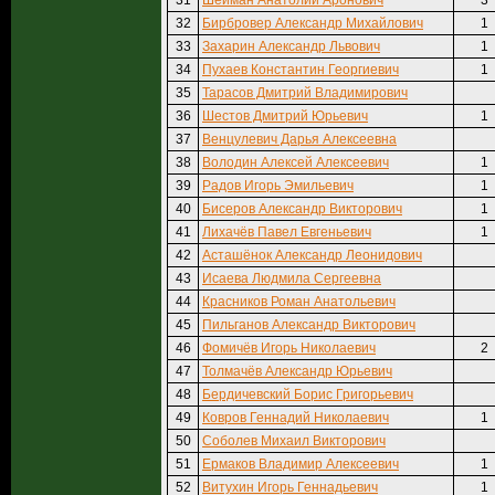
31
Шейман Анатолий Аронович
3
32
Бирбровер Александр Михайлович
1
33
Захарин Александр Львович
1
34
Пухаев Константин Георгиевич
1
35
Тарасов Дмитрий Владимирович
36
Шестов Дмитрий Юрьевич
1
37
Венцулевич Дарья Алексеевна
38
Володин Алексей Алексеевич
1
39
Радов Игорь Эмильевич
1
40
Бисеров Александр Викторович
1
41
Лихачёв Павел Евгеньевич
1
42
Асташёнок Александр Леонидович
43
Исаева Людмила Сергеевна
44
Красников Роман Анатольевич
45
Пильганов Александр Викторович
46
Фомичёв Игорь Николаевич
2
47
Толмачёв Александр Юрьевич
48
Бердичевский Борис Григорьевич
49
Ковров Геннадий Николаевич
1
50
Соболев Михаил Викторович
51
Ермаков Владимир Алексеевич
1
52
Витухин Игорь Геннадьевич
1