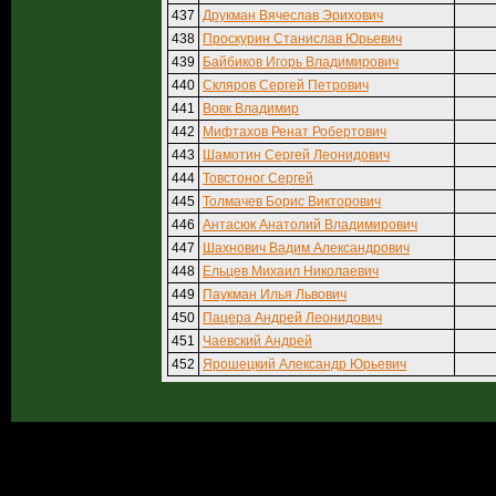
437
Друкман Вячеслав Эрихович
438
Проскурин Станислав Юрьевич
439
Байбиков Игорь Владимирович
440
Скляров Сергей Петрович
441
Вовк Владимир
442
Мифтахов Ренат Робертович
443
Шамотин Сергей Леонидович
444
Товстоног Сергей
445
Толмачев Борис Викторович
446
Антасюк Анатолий Владимирович
447
Шахнович Вадим Александрович
448
Ельцев Михаил Николаевич
449
Паукман Илья Львович
450
Пацера Андрей Леонидович
451
Чаевский Андрей
452
Ярошецкий Александр Юрьевич