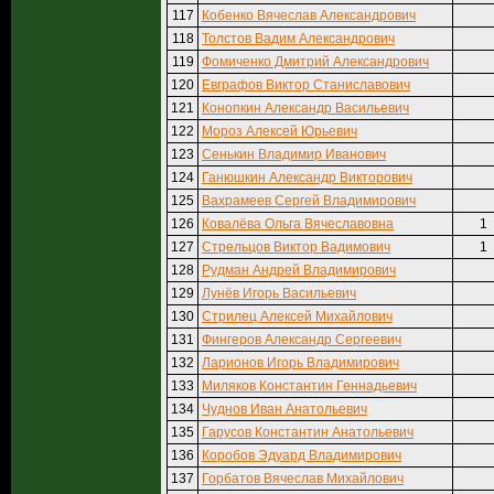
117
Кобенко Вячеслав Александрович
118
Толстов Вадим Александрович
119
Фомиченко Дмитрий Александрович
120
Евграфов Виктор Станиславович
121
Конопкин Александр Васильевич
122
Мороз Алексей Юрьевич
123
Сенькин Владимир Иванович
124
Ганюшкин Александр Викторович
125
Вахрамеев Сергей Владимирович
126
Ковалёва Ольга Вячеславовна
1
127
Стрельцов Виктор Вадимович
1
128
Рудман Андрей Владимирович
129
Лунёв Игорь Васильевич
130
Стрилец Алексей Михайлович
131
Фингеров Александр Сергеевич
132
Ларионов Игорь Владимирович
133
Миляков Константин Геннадьевич
134
Чуднов Иван Анатольевич
135
Гарусов Константин Анатольевич
136
Коробов Эдуард Владимирович
137
Горбатов Вячеслав Михайлович