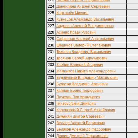
223
Палкин Сергей Владимирович
224
Даненгирш Андрей Сергеевич
225
Карташёв Михаил
226
Кузнецов Александр Васильевич
227
Андреев Алексей Владимирович
228
Асинас Исаак Рувович
229
Сафронов Алексей Анатольевич
230
Шешуков Валерий Степанович
231
Тихонов Владимир Васильевич
232
Троянов Сергей Адольфович
233
Злобин Валерий Игоревич
234
Мамонтов Никита Александрович
235
Будниченко Владимир Михайлович
236
Булатов Владимир Иванович
237
Каплан Борис Теодорович
238
Паукман Лев Аркадьевич
239
Гинзбургский Дмитрий
240
Кореневский Сергей Михайлович
241
Думанян Виктор Сергеевич
242
Веллер Алексей Борисович
243
Беляков Александр Федорович
244
Дешин Дмитрий Герасимович