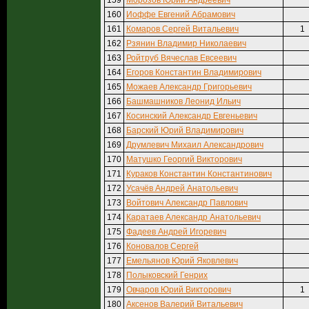
159
Морозов Юрий Андреевич
160
Иоффе Евгений Абрамович
161
Комаров Сергей Витальевич
1
162
Рзянин Владимир Николаевич
163
Ройтруб Вячеслав Евсеевич
164
Егоров Константин Владимирович
165
Можаев Александр Григорьевич
166
Башмашников Леонид Ильич
167
Косинский Александр Евгеньевич
168
Барский Юрий Владимирович
169
Друмлевич Михаил Александрович
170
Матушко Георгий Викторович
171
Кураков Константин Константинович
172
Усачёв Андрей Анатольевич
173
Войтович Александр Павлович
174
Каратаев Александр Анатольевич
175
Фадеев Андрей Игоревич
176
Коновалов Сергей
177
Емельянов Юрий Яковлевич
178
Полыковский Генрих
179
Овчаров Юрий Викторович
1
180
Аксенов Валерий Витальевич