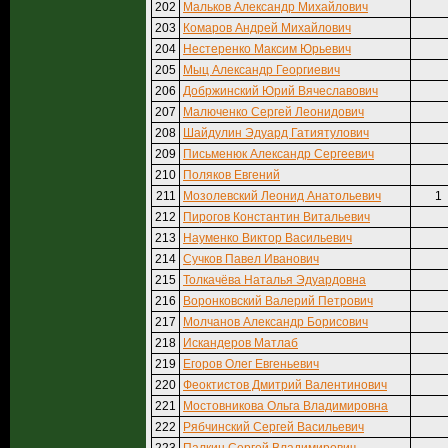
202
Мальков Александр Михайлович
203
Комаров Андрей Михайлович
204
Нестеренко Максим Юрьевич
205
Мыц Александр Георгиевич
206
Добржинский Юрий Вячеславович
207
Малюченко Сергей Леонидович
208
Шайдулин Эдуард Гатиятулович
209
Письменюк Александр Сергеевич
210
Поляков Евгений
211
Мозолевский Леонид Анатольевич
1
212
Пирогов Константин Витальевич
213
Науменко Виктор Васильевич
214
Сучков Павел Иванович
215
Толкачёва Наталья Эдуардовна
216
Воронковский Валерий Петрович
217
Молчанов Александр Борисович
218
Искандеров Матлаб
219
Егоров Олег Евгеньевич
220
Феоктистов Дмитрий Валентинович
221
Мостовникова Ольга Владимировна
222
Рябчинский Сергей Васильевич