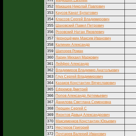
351
Фадюшин Евгений
352
Макашев Николай Павлович
353
Каусов Канат Булатович
354
Классов Сергей Владимирович
355
Шаховский Павел Петрович
356
Розовский Натан Яковлевич
357
Чернощёчкин Максим Иванович
358
Калинин Александр
359
Шапорев Роман
360
Ларин Михаил Маркович
361
Лейфер Александр
362
Владимиров Владимир Анатольевич
363
Глух Сергей Владимирович
364
Казаков Константин Вячеславович
365
Ефремов Дмитрий
366
Попов Александр Артемьевич
367
Данилова Светлана Семеновна
368
Першин Сергей С
369
Яхонтов Давыд Александрович
370
Максименков Константин Юрьевич
371
Нестеров Григорий
372
Почтарев Валерий Иванович