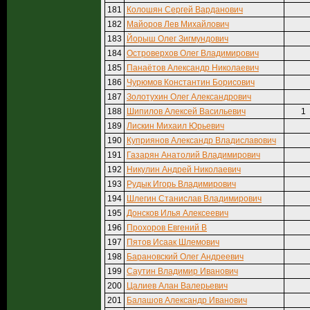
181
Колошян Сергей Варданович
182
Майоров Лев Михайлович
183
Йорыш Олег Зигмундович
184
Островерхов Олег Владимирович
185
Панаётов Александр Николаевич
186
Чурюмов Константин Борисович
187
Золотухин Олег Александрович
188
Шипилов Алексей Васильевич
1
189
Лискин Михаил Юрьевич
190
Куприянов Александр Владиславович
191
Газарян Анатолий Владимирович
192
Никулин Андрей Николаевич
193
Рудык Игорь Владимирович
194
Шлегин Станислав Владимирович
195
Донсков Илья Алексеевич
196
Прохоров Евгений В
197
Пятов Исаак Шлемович
198
Барановский Олег Андреевич
199
Саутин Владимир Иванович
200
Цалиев Алан Валерьевич
201
Балашов Александр Иванович