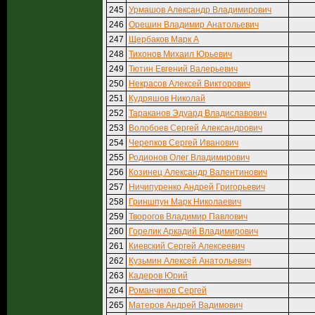
245
Урмашов Александр Владимирович
246
Орешин Владимир Анатольевич
247
Щербаков Марк А
248
Тихонов Михаил Юрьевич
249
Тютин Евгений Валерьевич
250
Некрасов Алексей Викторович
251
Кудряшов Николай
252
Тараканов Эдуард Владиславович
253
Волобоев Сергей Александрович
254
Черепков Сергей Иванович
255
Родионов Олег Владимирович
256
Козинец Александр Валентинович
257
Ничипуренко Андрей Григорьевич
258
Гриншпун Марк Николаевич
259
Творогов Владимир Павлович
260
Горелик Аркадий Владимирович
261
Киевский Сергей Алексеевич
262
Кузьмин Алексей Анатольевич
263
Кадеров Юрий
264
Романчиков Сергей
265
Матеров Андрей Вадимович