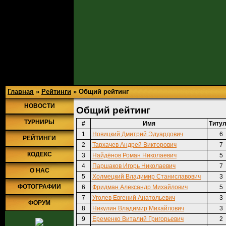
Главная
»
Рейтинги
» Общий рейтинг
НОВОСТИ
Общий рейтинг
ТУРНИРЫ
#
Имя
Титу
1
Новицкий Дмитрий Эдуардович
6
РЕЙТИНГИ
2
Тархачев Андрей Викторович
7
КОДЕКС
3
Найдёнов Роман Николаевич
5
4
Паршаков Игорь Николаевич
7
О НАС
5
Холмецкий Владимир Станиславович
3
ФОТОГРАФИИ
6
Фридман Александр Михайлович
5
7
Уголев Евгений Анатольевич
3
ФОРУМ
8
Никулин Владимир Михайлович
3
9
Еременко Виталий Григорьевич
2