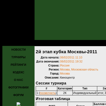
Главная
»
Турниры
»
Прошедшие турниры
» 2й этап кубка Москвы
НОВОСТИ
2й этап кубка Москвы-2011
ТУРНИРЫ
Дата начала:
06/02/2011 11:10
Дата окончания:
06/02/2011 19:32
РЕЙТИНГИ
Страна:
Россия
Регион:
Москва, Московская область
КОДЕКС
Город:
Москва
Описание:
Киноцентр
О НАС
Сессии турнира
ФОТОГРАФИИ
#
Категория
Тип
За
1 (
посмотреть
)
2К
Индивидуальный
итог, 
ФОРУМ
Итоговая таблица
Баллов 