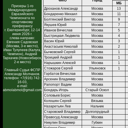
ФИО
Город
МБ
Призеры 1-го
Дроханов Александр
Москва
13
Международного
Евразийского
Бондаренко Михаил
Москва
11
Чемпионата по
Болтянский Виктор
Москва
9
спортивному
Якушев Юрий
Москва
7
преферансу
г. Екатеринбург, 12-14
Иванов Вячеслав
Москва
5
июня 2026 г.
Быстрицкая Людмила
Москва
4
слева-направо:
Васин Юрий
Москва
3
Евгения Садовская
(Москва, 3-е место),
Анастасьев Николай
Москва
2
Иван Тулупеев (Калуга,
Бычковский Сергей
Москва
1
Чемпион), Андрей
Троицкий Андрей
Москва
1
Тархачев (Новосибирск,
2-е место)
Нарышкин Алексей
Москва
1
Стожаров Сергей
Ульяновск
1
Главный Судья ФСПР
Горбатов Вячеслав
Москва
Александр Молчанов.
телефон: +7(916) 742-
Арсенин Владимир
Москва
16-03,
Рапопорт Вадим
Москва
e-mail:
abmolabmol@gmail.com
Бондарь Игорь
Старый Оскол
Соловьев Борис
Москва
Колошян Сергей
Вязьма
Назаретьян Лев
Нальчик
Старовский Владимир
Долгопрудный
Правосуд Александр
Москва
Никулин Владимир
Губкин