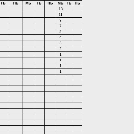
ГБ
ПБ
МБ
ГБ
ПБ
МБ
ГБ
ПБ
13
11
9
7
5
4
3
2
1
1
1
1