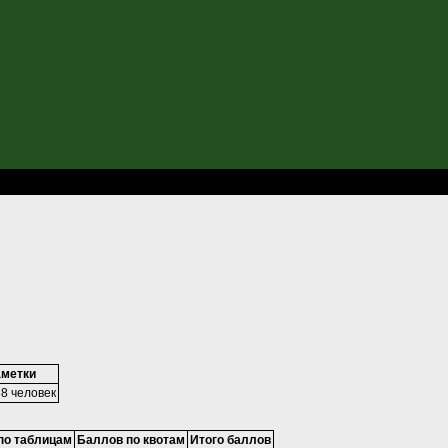
-2011
метки
38 человек
по таблицам
Баллов по квотам
Итого баллов