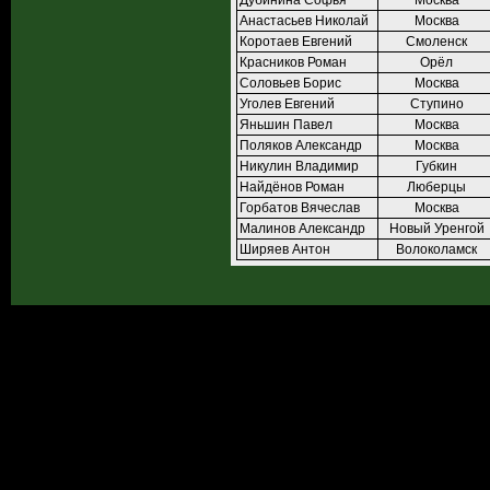
Дубинина Софья
Москва
Анастасьев Николай
Москва
Коротаев Евгений
Смоленск
Красников Роман
Орёл
Соловьев Борис
Москва
Уголев Евгений
Ступино
Яньшин Павел
Москва
Поляков Александр
Москва
Никулин Владимир
Губкин
Найдёнов Роман
Люберцы
Горбатов Вячеслав
Москва
Малинов Александр
Новый Уренгой
Ширяев Антон
Волоколамск