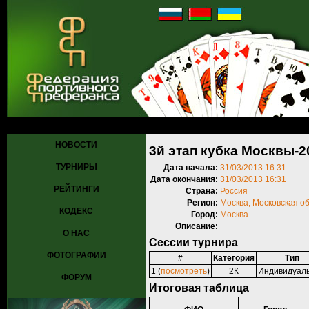
Главная
»
Турниры
»
Прошедшие турниры
» 3й этап кубка Москвы
НОВОСТИ
3й этап кубка Москвы-2
ТУРНИРЫ
Дата начала:
31/03/2013 16:31
Дата окончания:
31/03/2013 16:31
РЕЙТИНГИ
Страна:
Россия
Регион:
Москва, Московская о
КОДЕКС
Город:
Москва
Описание:
О НАС
Сессии турнира
ФОТОГРАФИИ
#
Категория
Тип
1 (
посмотреть
)
2К
Индивидуал
ФОРУМ
Итоговая таблица