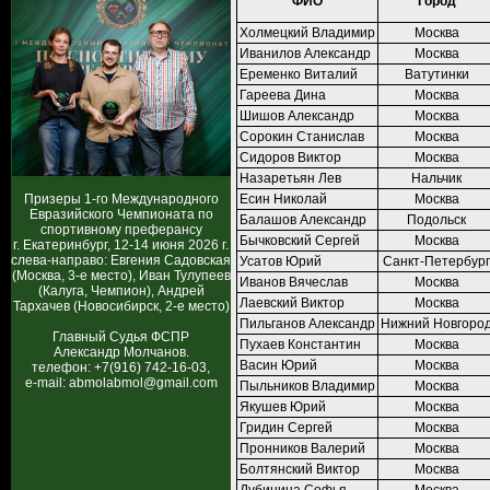
ФИО
Город
Холмецкий Владимир
Москва
Иванилов Александр
Москва
Еременко Виталий
Ватутинки
Гареева Дина
Москва
Шишов Александр
Москва
Сорокин Станислав
Москва
Сидоров Виктор
Москва
Назаретьян Лев
Нальчик
Призеры 1-го Международного
Есин Николай
Москва
Евразийского Чемпионата по
Балашов Александр
Подольск
спортивному преферансу
Бычковский Сергей
Москва
г. Екатеринбург, 12-14 июня 2026 г.
слева-направо: Евгения Садовская
Усатов Юрий
Санкт-Петербург
(Москва, 3-е место), Иван Тулупеев
Иванов Вячеслав
Москва
(Калуга, Чемпион), Андрей
Лаевский Виктор
Москва
Тархачев (Новосибирск, 2-е место)
Пильганов Александр
Нижний Новгоро
Главный Судья ФСПР
Пухаев Константин
Москва
Александр Молчанов.
Васин Юрий
Москва
телефон: +7(916) 742-16-03,
e-mail: abmolabmol@gmail.com
Пыльников Владимир
Москва
Якушев Юрий
Москва
Гридин Сергей
Москва
Пронников Валерий
Москва
Болтянский Виктор
Москва