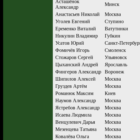
Асташёнок
Минск
Александр
Анастасьев Николай
Москва
Уголев Евгений
Ступино
Еременко Виталий
Ватутинки
Никулин Владимир
Губкин
Усатов Юрий
Санкт-Петербур
Фомичёв Игорь
Смоленск
Стожаров Сергей
Ульяновск
Цыханский Андрей
Ярославль
Фингеров Александр
Воронеж
Шипилов Алексей
Москва
Груздев Артём
Москва
Романюк Максим
Киев
Наумов Александр
Москва
Ястребов Александр
Москва
Исаева Людмила
Москва
Венцулевич Дарья
Москва
Мезенцева Татьяна
Москва
Ковалёва Ольга
Москва