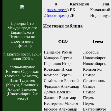
#
Категория
Тип
1 (
посмотреть
)
ВК
Командный
2 (
посмотреть
)
2К
Индивидуа
Призеры 1-го
Итоговая таблица
Международного
Евразийского
Чемпионата по
ФИО
Город
спортивному
преферансу
Найдёнов Роман
Люберцы
г. Екатеринбург, 12-14
Макаров Сергей
Новосибирск
июня 2026 г.
Паршаков Игорь
Новосибирск
слева-направо:
Кревский Игорь
Кривой Рог
Евгения Садовская
Комаров Сергей
Самара
(Москва, 3-е место),
Иван Тулупеев
Семёнычев Евгений
Севастополь
(Калуга, Чемпион),
Фридман Александр
Самара
Андрей Тархачев
Драчёв Василий
Самара
(Новосибирск, 2-е
Жалнин Владимир
Пермь
место)
Нестеренко Максим
Пермь
Бисеров Александр
Екатеринбург