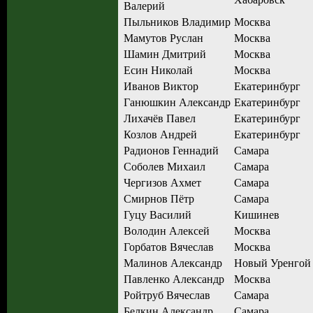
Валерий
Пыльников Владимир
Москва
Мамутов Руслан
Москва
Шамин Дмитрий
Москва
Есин Николай
Москва
Иванов Виктор
Екатеринбург
Ганюшкин Александр
Екатеринбург
Лихачёв Павел
Екатеринбург
Козлов Андрей
Екатеринбург
Радионов Геннадий
Самара
Соболев Михаил
Самара
Чергизов Ахмет
Самара
Смирнов Пётр
Самара
Гуцу Василий
Кишинев
Володин Алексей
Москва
Горбатов Вячеслав
Москва
Малинов Александр
Новый Уренгой
Павленко Александр
Москва
Ройтруб Вячеслав
Самара
Белкин Александр
Самара