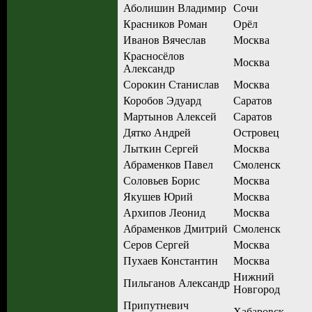
Аболишин Владимир
Сочи
Красников Роман
Орёл
Иванов Вячеслав
Москва
Красносёлов
Москва
Александр
Сорокин Станислав
Москва
Коробов Эдуард
Саратов
Мартынов Алексей
Саратов
Дятко Андрей
Островец
Лыткин Сергей
Москва
Абраменков Павел
Смоленск
Соловьев Борис
Москва
Якушев Юрий
Москва
Архипов Леонид
Москва
Абраменков Дмитрий
Смоленск
Серов Сергей
Москва
Пухаев Константин
Москва
Нижний
Пильганов Александр
Новгород
Припутневич
Хабаровск