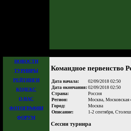
Главная
»
Турниры
»
Прошедшие турниры
» Командное первенство Росс
НОВОСТИ
Командное первенство Р
ТУРНИРЫ
РЕЙТИНГИ
Дата начала:
02/09/2018 02:50
Дата окончания:
02/09/2018 02:50
КОДЕКС
Страна:
Россия
О НАС
Регион:
Москва, Московская 
Город:
Москва
ФОТОГРАФИИ
Описание:
1-2 сентября, Столеш
ФОРУМ
Сессии турнира