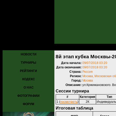
Главная
»
Турниры
»
Прошедшие турниры
» 8й этап кубка Москвы
НОВОСТИ
8й этап кубка Москвы-2
ТУРНИРЫ
Дата начала:
09/07/2018 03:20
Дата окончания:
09/07/2018 03:20
РЕЙТИНГИ
Страна:
Россия
Регион:
Москва, Московская о
КОДЕКС
Город:
Москва
Описание:
ул.Кржижановского. В
О НАС
Сессии турнира
ФОТОГРАФИИ
#
Категория
Тип
1 (
посмотреть
)
2К
Индивидуал
ФОРУМ
Итоговая таблица