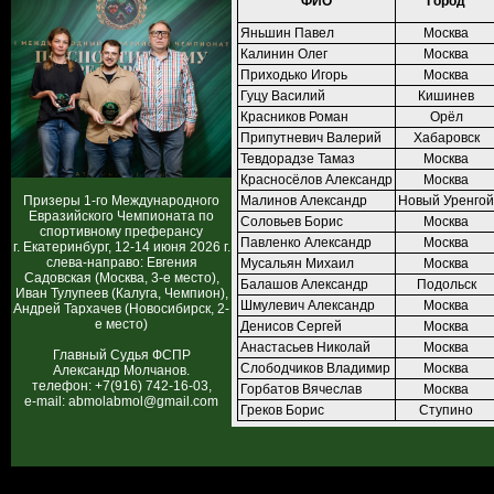
ФИО
Город
Яньшин Павел
Москва
Калинин Олег
Москва
Приходько Игорь
Москва
Гуцу Василий
Кишинев
Красников Роман
Орёл
Припутневич Валерий
Хабаровск
Тевдорадзе Тамаз
Москва
Красносёлов Александр
Москва
Призеры 1-го Международного
Малинов Александр
Новый Уренгой
Евразийского Чемпионата по
Соловьев Борис
Москва
спортивному преферансу
Павленко Александр
Москва
г. Екатеринбург, 12-14 июня 2026 г.
слева-направо: Евгения
Мусальян Михаил
Москва
Садовская (Москва, 3-е место),
Балашов Александр
Подольск
Иван Тулупеев (Калуга, Чемпион),
Шмулевич Александр
Москва
Андрей Тархачев (Новосибирск, 2-
е место)
Денисов Сергей
Москва
Анастасьев Николай
Москва
Главный Судья ФСПР
Слободчиков Владимир
Москва
Александр Молчанов.
телефон: +7(916) 742-16-03,
Горбатов Вячеслав
Москва
e-mail: abmolabmol@gmail.com
Греков Борис
Ступино