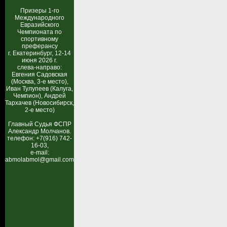
Призеры 1-го
Международного
Евразийского
Чемпионата по
спортивному
преферансу
г. Екатеринбург, 12-14
июня 2026 г.
слева-направо:
Евгения Садовская
(Москва, 3-е место),
Иван Тулупеев (Калуга,
Чемпион), Андрей
Тархачев (Новосибирск,
2-е место)
Главный Судья ФСПР
Александр Молчанов.
телефон: +7(916) 742-
16-03,
e-mail:
abmolabmol@gmail.com