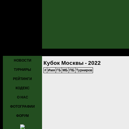
Главная
»
Рейтинги
» Кубок Москвы - 2022
НОВОСТИ
Кубок Москвы - 2022
ТУРНИРЫ
#
Имя
ГБ
МБ
ПБ
Турниров
РЕЙТИНГИ
КОДЕКС
О НАС
ФОТОГРАФИИ
ФОРУМ