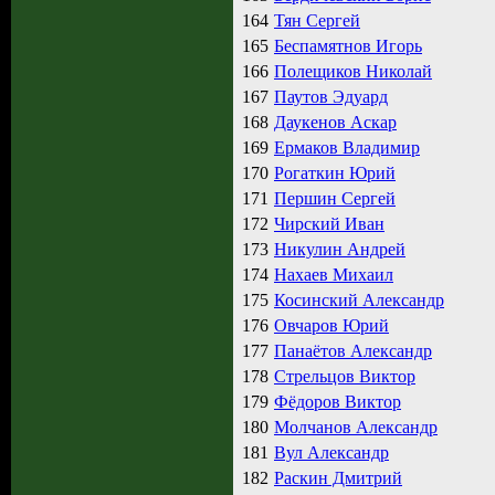
164
Тян Сергей
165
Беспамятнов Игорь
166
Полещиков Николай
167
Паутов Эдуард
168
Даукенов Аскар
169
Ермаков Владимир
170
Рогаткин Юрий
171
Першин Сергей
172
Чирский Иван
173
Никулин Андрей
174
Нахаев Михаил
175
Косинский Александр
176
Овчаров Юрий
177
Панаётов Александр
178
Стрельцов Виктор
179
Фёдоров Виктор
180
Молчанов Александр
181
Вул Александр
182
Раскин Дмитрий