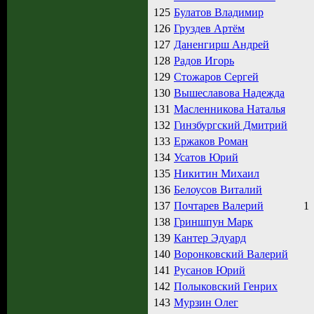
125
Булатов Владимир
126
Груздев Артём
127
Даненгирш Андрей
128
Радов Игорь
129
Стожаров Сергей
130
Вышеславова Надежда
131
Масленникова Наталья
132
Гинзбургский Дмитрий
133
Ержаков Роман
134
Усатов Юрий
135
Никитин Михаил
136
Белоусов Виталий
137
Почтарев Валерий
1
138
Гриншпун Марк
139
Кантер Эдуард
140
Воронковский Валерий
141
Русанов Юрий
142
Полыковский Генрих
143
Мурзин Олег