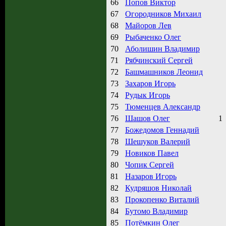
66
Попов Виктор
67
Огородников Михаил
68
Майоров Лев
69
Рыбаченко Олег
70
Аболишин Владимир
71
Рябчинский Сергей
72
Башмашников Леонид
73
Захаров Игорь
74
Рудык Игорь
75
Тюменцев Александр
76
Шашов Олег
1
77
Божедомов Геннадий
78
Шешуков Валерий
79
Новиков Павел
80
Чопик Сергей
81
Назаров Игорь
82
Кудряшов Николай
83
Прокопенко Виталий
84
Бутомо Владимир
85
Потёмкин Олег