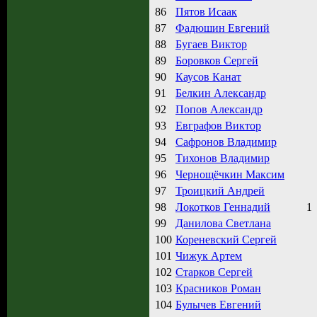
86
Пятов Исаак
87
Фадюшин Евгений
88
Бугаев Виктор
89
Боровков Сергей
90
Каусов Канат
91
Белкин Александр
92
Попов Александр
93
Евграфов Виктор
94
Сафронов Владимир
95
Тихонов Владимир
96
Чернощёчкин Максим
97
Троицкий Андрей
98
Локотков Геннадий
1
99
Данилова Светлана
100
Кореневский Сергей
101
Чижук Артем
102
Старков Сергей
103
Красников Роман
104
Булычев Евгений