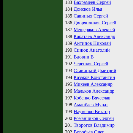
183
Вахрамеев Сергей
184
Донсков Илья
185
Савиных Сергей
186
Дворянчиков Сергей
187
Мещеряков Алексей
188
Каратаев Александр
189
Антипов Николай
190
Синюк Анатолий
191
Вдовин В
192
Черепков Сергей
193
Ставицкий Дмитрий
194
Казаков Константин
195
Михеев Александр
196
Мальков Александр
197
Кобенко Вячеслав
198
Аманбаев Мурат
199
Науменко Виктор
200
Романчиков Сергей
201
Творогов Владимир
202
Воробьёв Олег