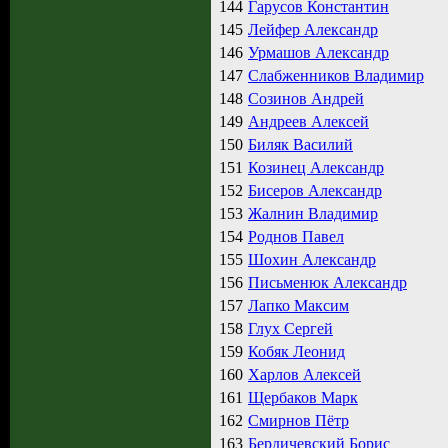
144
Гарусов Константин
145
Лейфер Александр
146
Урмашов Александр
147
Слабженников Владимир
148
Созинов Андрей
149
Андреев Алексей
150
Биляк Василий
151
Козинец Александр
152
Бисеров Александр
153
Жалнин Владимир
154
Роднов Павел
155
Шохин Александр
156
Письменюк Александр
157
Лапко Максим
158
Глух Сергей
159
Кобяк Леонид
160
Харлов Алексей
161
Щербаков Марк
162
Смирнов Пётр
163
Бердичевский Борис