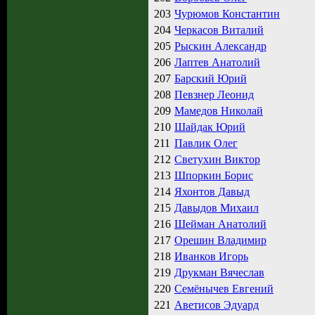
203
Чурюмов Константин
204
Черкасов Виталий
205
Рыскин Александр
206
Лаптев Анатолий
207
Барский Юрий
208
Певзнер Леонид
209
Мамедов Николай
210
Шайдак Юрий
211
Павлик Олег
212
Светухин Виктор
213
Шпоркин Борис
214
Яхонтов Давыд
215
Давыдов Михаил
216
Шейман Анатолий
217
Орешин Владимир
218
Иванков Игорь
219
Друкман Вячеслав
220
Семёнычев Евгений
221
Аветисов Эдуард