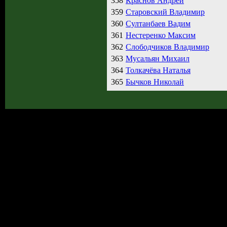
358
Краснов Андрей
359
Старовский Владимир
360
Султанбаев Вадим
361
Нестеренко Максим
362
Слободчиков Владимир
363
Мусальян Михаил
364
Толкачёва Наталья
365
Бычков Николай