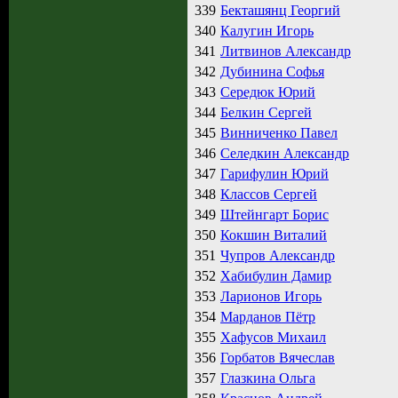
339
Бекташянц Георгий
340
Калугин Игорь
341
Литвинов Александр
342
Дубинина Софья
343
Середюк Юрий
344
Белкин Сергей
345
Винниченко Павел
346
Селедкин Александр
347
Гарифулин Юрий
348
Классов Сергей
349
Штейнгарт Борис
350
Кокшин Виталий
351
Чупров Александр
352
Хабибулин Дамир
353
Ларионов Игорь
354
Марданов Пётр
355
Хафусов Михаил
356
Горбатов Вячеслав
357
Глазкина Ольга