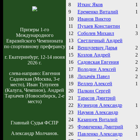
8
Иткис Яков
1
9
Еременко Виталий
1
10
Иванов Виктор
11
Пухаев Константин
1
Призеры 1-го
12
Соболев Михаил
3
Международного
13
Светличный Андрей
Евразийского Чемпионата
по спортивному преферансу
14
Венцулевич Дарья
2
15
Козлов Андрей
2
г. Екатеринбург, 12-14 июня
16
Садовская Евгения
2
2026 г.
17
Володин Алексей
2
слева-направо: Евгения
18
Лихачёв Павел
2
Садовская (Москва, 3-е
19
Веллер Алексей
1
место), Иван Тулупеев
(Калуга, Чемпион), Андрей
20
Палкин Сергей
Тархачев (Новосибирск, 2-е
21
Тарасов Дмитрий
место)
22
Кузнецов Александр
1
23
Наумов Александр
24
Казанцев Виталий
Главный Судья ФСПР
25
Фомиченко Дмитрий
3
Александр Молчанов.
26
Павленко Александр
1