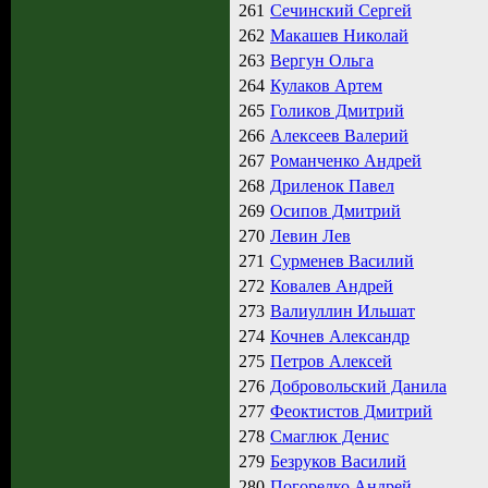
261
Сечинский Сергей
262
Макашев Николай
263
Вергун Ольга
264
Кулаков Артем
265
Голиков Дмитрий
266
Алексеев Валерий
267
Романченко Андрей
268
Дриленок Павел
269
Осипов Дмитрий
270
Левин Лев
271
Сурменев Василий
272
Ковалев Андрей
273
Валиуллин Ильшат
274
Кочнев Александр
275
Петров Алексей
276
Добровольский Данила
277
Феоктистов Дмитрий
278
Смаглюк Денис
279
Безруков Василий
280
Погорелко Андрей