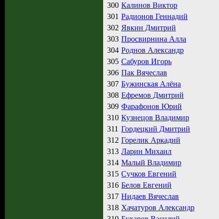
300
Калинов Виктор
301
Радионов Геннадий
302
Явкин Дмитрий
303
Просвирнина Алла
304
Роднов Александр
305
Сабуров Игорь
306
Пак Вячеслав
307
Бужинская Алёна
308
Ефремов Дмитрий
309
Фарафонов Юрий
310
Кузнецов Владимир
311
Гордецкий Дмитрий
312
Горелик Аркадий
313
Ларин Михаил
314
Малый Владимир
315
Сучков Евгений
316
Белов Евгений
317
Нидаев Вячеслав
318
Хачатуров Александр
319
Бухаров Василий