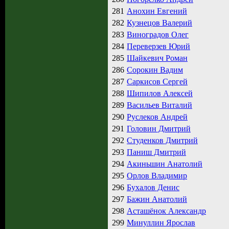
281
Анохин Евгений
282
Кузнецов Валерий
283
Виноградов Олег
284
Переверзев Юрий
285
Шайкевич Роман
286
Сорокин Вадим
287
Саркисов Сергей
288
Шипилов Алексей
289
Васильев Виталий
290
Руслеков Андрей
291
Головин Дмитрий
292
Студенков Дмитрий
293
Паниш Дмитрий
294
Акиньшин Анатолий
295
Орлов Владимир
296
Бухалов Денис
297
Бажин Анатолий
298
Асташёнок Александр
299
Минуллин Ярослав