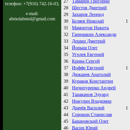
27
Тамарин Григорий
телефон: +7(916) 742-16-03,
28
Шестов Дмитрий
e-mail:
29
Захаров Леонид
abmolabmol@gmail.com
30
Беляев Николай
1
31
Мамонтов Никита
32
Ганюшкин Александр
33
Дешин Дмитрий
34
Йорыш Олег
35
Уголев Евгений
36
Крива Сергей
37
Иоффе Евгений
1
38
Дюкарев Анатолий
39
Кураков Константин
40
Ничипуренко Андрей
41
Тараканов Эдуард
42
Никулин Владимир
43
Драчёв Василий
1
44
Сорокин Станислав
45
Барановский Олег
46
Васин Юрий