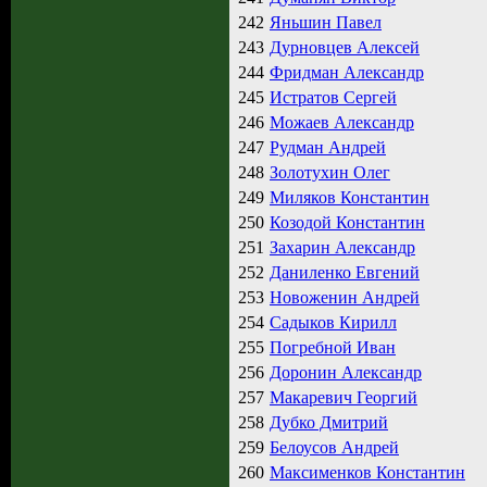
242
Яньшин Павел
243
Дурновцев Алексей
244
Фридман Александр
245
Истратов Сергей
246
Можаев Александр
247
Рудман Андрей
248
Золотухин Олег
249
Миляков Константин
250
Козодой Константин
251
Захарин Александр
252
Даниленко Евгений
253
Новоженин Андрей
254
Садыков Кирилл
255
Погребной Иван
256
Доронин Александр
257
Макаревич Георгий
258
Дубко Дмитрий
259
Белоусов Андрей
260
Максименков Константин