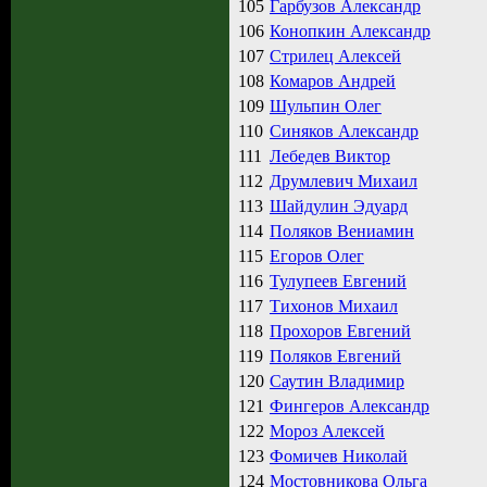
105
Гарбузов Александр
106
Конопкин Александр
107
Стрилец Алексей
108
Комаров Андрей
109
Шульпин Олег
110
Синяков Александр
111
Лебедев Виктор
112
Друмлевич Михаил
113
Шайдулин Эдуард
114
Поляков Вениамин
115
Егоров Олег
116
Тулупеев Евгений
117
Тихонов Михаил
118
Прохоров Евгений
119
Поляков Евгений
120
Саутин Владимир
121
Фингеров Александр
122
Мороз Алексей
123
Фомичев Николай
124
Мостовникова Ольга