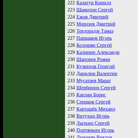
222
Калатур Кирилл
223
Шамотин Сергей
224
Ежов Дмитрий
225
Морозов Дмитрий
226
Тевдорадзе Тамаз
227
Паршаков Игорь
228
Колошян Сергей
229
Калинин Александр
230
Шапорев Роман
231
Кузнецов Георгий
232
Данилин Валентин
233
Мусатаев Марат
234
Щербинин Сергей
235
Каплан Борис
236
Сериков Сергей
237
Карташёв Михаил
238
Витухин Игорь
239
Лыткин Сергей
240
Портянкин Игорь
241
Думанян Виктор