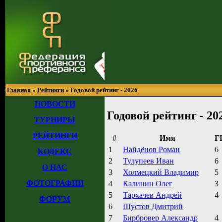
Главная
»
Рейтинги
» Годовой рейтинг - 2026
НОВОСТИ
Годовой рейтинг - 20
ТУРНИРЫ
РЕЙТИНГИ
#
Имя
Г
1
Найдёнов Роман
6
КОДЕКС
2
Тулупеев Иван
6
О НАС
3
Холмецкий Владимир
5
ФОТОГРАФИИ
4
Калинин Олег
3
5
Тархачев Андрей
4
ФОРУМ
6
Шустов Дмитрий
7
Бирбровер Александр
4