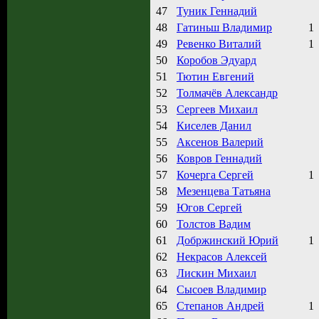
47
Туник Геннадий
48
Гатиньш Владимир
1
49
Ревенко Виталий
1
50
Коробов Эдуард
51
Тютин Евгений
52
Толмачёв Александр
53
Сергеев Михаил
54
Киселев Данил
55
Аксенов Валерий
56
Ковров Геннадий
57
Кочерга Сергей
1
58
Мезенцева Татьяна
59
Югов Сергей
60
Толстов Вадим
61
Добржинский Юрий
1
62
Некрасов Алексей
63
Лискин Михаил
64
Сысоев Владимир
65
Степанов Андрей
1