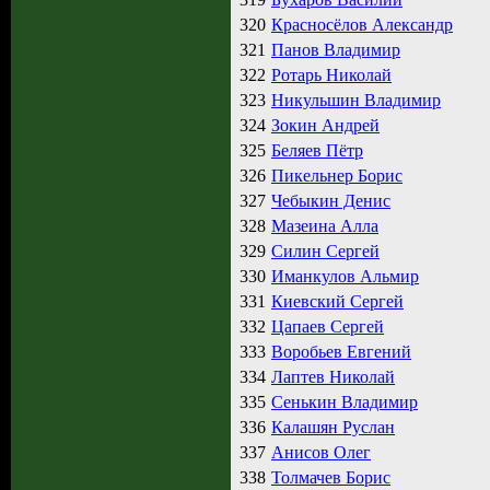
320
Красносёлов Александр
321
Панов Владимир
322
Ротарь Николай
323
Никульшин Владимир
324
Зокин Андрей
325
Беляев Пётр
326
Пикельнер Борис
327
Чебыкин Денис
328
Мазеина Алла
329
Силин Сергей
330
Иманкулов Альмир
331
Киевский Сергей
332
Цапаев Сергей
333
Воробьев Евгений
334
Лаптев Николай
335
Сенькин Владимир
336
Калашян Руслан
337
Анисов Олег
338
Толмачев Борис